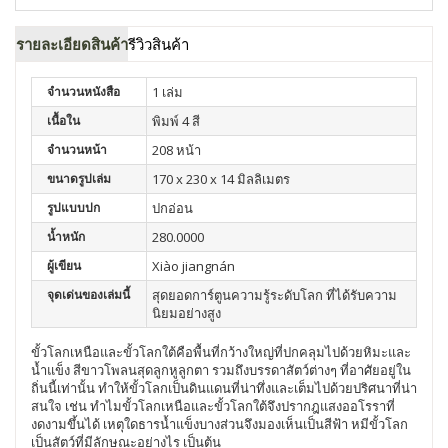
รายละเอียดสินค้า
รีวิวสินค้า
จำนวนหนังสือ
1 เล่ม
เนื้อใน
พิมพ์ 4 สี
จำนวนหน้า
208 หน้า
ขนาดรูปเล่ม
170 x 230 x 14 มิลลิเมตร
รูปแบบปก
ปกอ่อน
น้ำหนัก
280.0000
ผู้เขียน
Xiào jiangnán
จุดเด่นของเล่มนี้
สุดยอดการ์ตูนความรู้ระดับโลก ที่ได้รับความ
นิยมอย่างสูง
ขั้วโลกเหนือและขั้วโลกใต้คือพื้นที่กว้างใหญ่ที่ปกคลุมไปด้วยหิมะและ
น้ำแข็ง สีขาวโพลนสุดลูกหูลูกตา รวมถึงบรรดาสัตว์ต่างๆ ที่อาศัยอยู่ใน
ถิ่นนี้เท่านั้น ทำให้ขั้วโลกเป็นดินแดนที่น่าทึ่งและเต็มไปด้วยปริศนาที่น่า
สนใจ เช่น ทำไมขั้วโลกเหนือและขั้วโลกใต้จึงปรากฎแสงออโรราที่
งดงามขึ้นได้ เหตุใดธารน้ำแข็งบางส่วนจึงมองเห็นเป็นสีฟ้า หมีขั้วโลก
เป็นสัตว์ที่มีลักษณะอย่างไร เป็นต้น