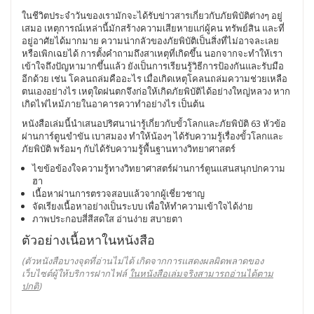
ในชีวิตประจำวันของเรามักจะได้รับข่าวสารเกี่ยวกับภัยพิบัติต่างๆ อยู่
เสมอ เหตุการณ์เหล่านี้มักสร้างความเสียหายแก่ผู้คน ทรัพย์สิน และที่
อยู่อาศัยได้มากมาย ความน่ากลัวของภัยพิบัติเป็นสิ่งที่ไม่อาจละเลย
หรือเพิกเฉยได้ การตั้งคำถามถึงสาเหตุที่เกิดขึ้น นอกจากจะทำให้เรา
เข้าใจถึงปัญหามากขึ้นแล้ว ยังเป็นการเรียนรู้วิธีการป้องกันและรับมือ
อีกด้วย เช่น โคลนถล่มคืออะไร เมื่อเกิดเหตุโคลนถล่มความช่วยเหลือ
ตนเองอย่างไร เหตุใดฝนตกจึงก่อให้เกิดภัยพิบัติได้อย่างใหญ่หลวง หาก
เกิดไฟไหม้ภายในอาคารควาทำอย่างไร เป็นต้น
หนังสือเล่มนี้นำเสนอปริศนาน่ารู้เกี่ยวกับขั้วโลกและภัยพิบัติ 63 หัวข้อ
ผ่านการ์ตูนขำขัน เบาสมอง ทำให้น้องๆ ได้รับความรู้เรื่องขั้วโลกและ
ภัยพิบัติ พร้อมๆ กับได้รับความรู้พื้นฐานทางวิทยาศาสตร์
ไขข้อข้องใจความรู้ทางวิทยาศาสตร์ผ่านการ์ตูนแสนสนุกปกความ
ฮา
เนื้อหาผ่านการตรวจสอบแล้วจากผู้เชี่ยวชาญ
จัดเรียงเนื้อหาอย่างเป็นระบบ เพื่อให้ทำความเข้าใจได้ง่าย
ภาพประกอบสี่สีสดใส อ่านง่าย สบายตา
ตัวอย่างเนื้อหาในหนังสือ
(ตัวหนังสือบางจุดที่อ่านไม่ได้ เกิดจากการแสดงผลผิดพลาดของ
เว็บไซต์ผู้ให้บริการฝากไฟล์
ในหนังสือเล่มจริงสามารถอ่านได้ตาม
ปกติ
)