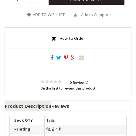
ADD TO WISHLIST
Add to Compare
How To Order
0 Review(s)
Be the first to review this product
Product Description
Reviews
Book QTY
1 เล่ม
Printing
พิมพ์ 4 สี