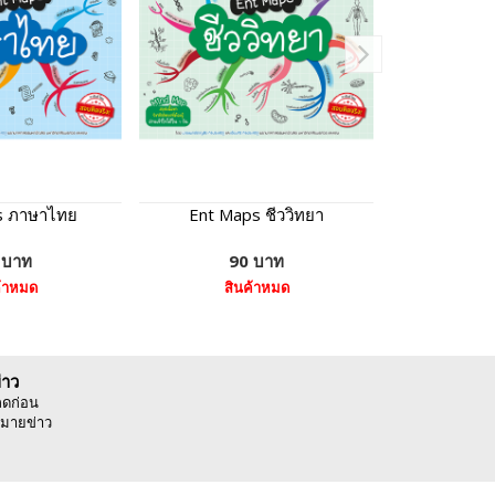
s ภาษาไทย
Ent Maps ชีววิทยา
Ent 
 บาท
90 บาท
7
ค้าหมด
สินค้าหมด
หยิบ
่าว
ลดก่อน
มายข่าว