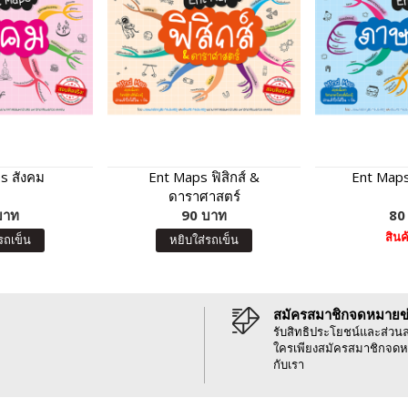
s สังคม
Ent Maps ฟิสิกส์ &
Ent Map
ดาราศาสตร์
บาท
90 บาท
80
สิน
รถเข็น
หยิบใส่รถเข็น
สมัครสมาชิกจดหมายข
รับสิทธิประโยชน์และส่วน
ใครเพียงสมัครสมาชิกจดห
กับเรา