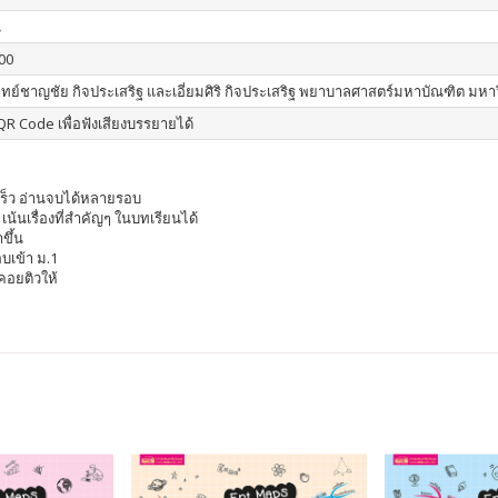
น
00
ย์ชาญชัย กิจประเสริฐ และเอี่ยมศิริ กิจประเสริฐ พยาบาลศาสตร์มหาบัณฑิต ม
R Code เพื่อฟังเสียงบรรยายได้
้เร็ว อ่านจบได้หลายรอบ
้นเรื่องที่สำคัญๆ ในบทเรียนได้
ขึ้น
บเข้า ม.1
คอยติวให้