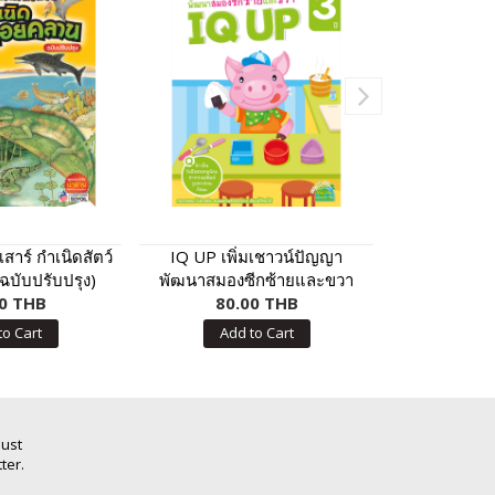
สาร์ กำเนิดสัตว์
IQ UP เพิ่มเชาวน์ปัญญา
ซิน
(ฉบับปรับปรุง)
พัฒนาสมองซีกซ้ายและขวา
0 THB
(สำหรับอายุ 3 ปี)
80.00 THB
50.
to Cart
Add to Cart
Add
Just
ter.