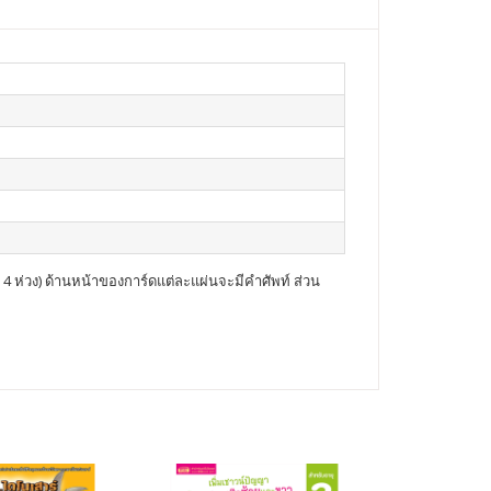
มด 4 ห่วง) ด้านหน้าของการ์ดแต่ละแผ่นจะมีคำศัพท์ ส่วน