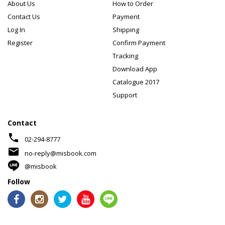
About Us
How to Order
Contact Us
Payment
Log In
Shipping
Register
Confirm Payment
Tracking
Download App
Catalogue 2017
Support
Contact
phone
02-294-8777
mail
no-reply@misbook.com
@misbook
Follow