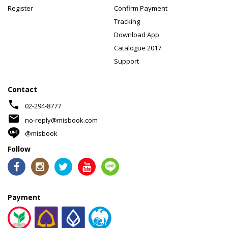
Register
Confirm Payment
Tracking
Download App
Catalogue 2017
Support
Contact
phone
02-294-8777
mail
no-reply@misbook.com
@misbook
Follow
Payment