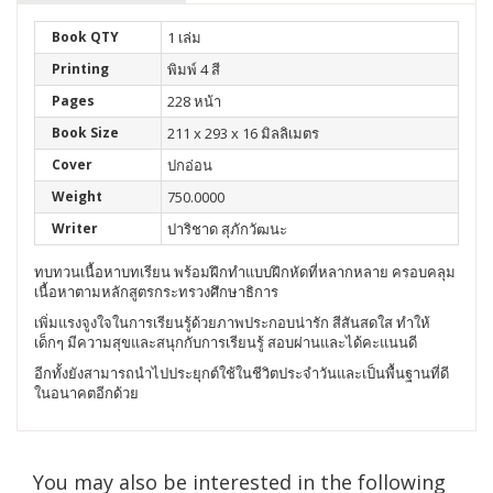
Book QTY
1 เล่ม
Printing
พิมพ์ 4 สี
Pages
228 หน้า
Book Size
211 x 293 x 16 มิลลิเมตร
Cover
ปกอ่อน
Weight
750.0000
Writer
ปาริชาด สุภักวัฒนะ
ทบทวนเนื้อหาบทเรียน พร้อมฝึกทำแบบฝึกหัดที่หลากหลาย ครอบคลุม
เนื้อหาตามหลักสูตรกระทรวงศึกษาธิการ
เพิ่มแรงจูงใจในการเรียนรู้ด้วยภาพประกอบน่ารัก สีสันสดใส ทำให้
เด็กๆ มีความสุขและสนุกกับการเรียนรู้ สอบผ่านและได้คะแนนดี
อีกทั้งยังสามารถนำไปประยุกต์ใช้ในชีวิตประจำวันและเป็นพื้นฐานที่ดี
ในอนาคตอีกด้วย
You may also be interested in the following