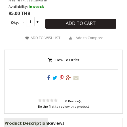
ภาษาพาที, วรรณคดีลำนำ
Availability:
In stock
95.00 THB
Qty:
ADD TO CART
ADD TO WISHLIST
Add to Compare
How To Order
0 Review(s)
Be the first to review this product
Product Description
Reviews