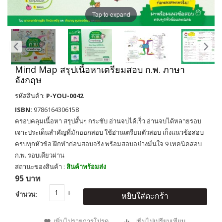
Tap to expand
Mind Map สรุปเนื้อหาเตรียมสอบ ก.พ. ภาษา
อังกฤษ
รหัสสินค้า:
P-YOU-0042
ISBN:
9786164306158
ครอบคลุมเนื้อหา สรุปสั้นๆ กระชับ อ่านจบได้เร็ว อ่านจบได้หลายรอบ
เจาะประเด็นสำคัญที่มักออกสอบ ใช้อ่านเตรียมตัวสอบ เก็งแนวข้อสอบ
ครบทุกหัวข้อ ฝึกทำก่อนสอบจริง พร้อมสอบอย่างมั่นใจ 9 เทคนิคสอบ
ก.พ. รอบเดียวผ่าน
สถานะของสินค้า :
สินค้าพร้อมส่ง
95 บาท
จำนวน:
หยิบใส่ตะกร้า
เพิ่มไปรายการโปรด
เพิ่มไปเปรียบเทียบ