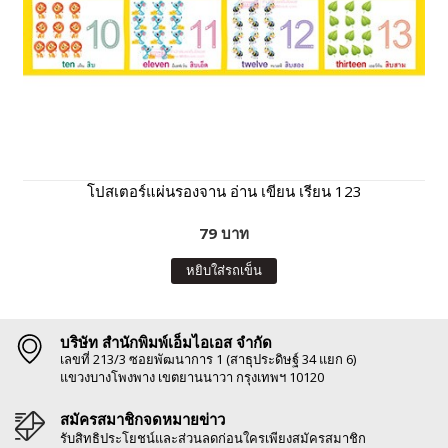
โปสเตอร์แผ่นรองจาน อ่าน เขียน เรียน 123
79 บาท
หยิบใส่รถเข็น
บริษัท สำนักพิมพ์เอ็มไอเอส จำกัด
เลขที่ 213/3 ซอยพัฒนาการ 1 (สาธุประดิษฐ์ 34 แยก 6)
แขวงบางโพงพาง เขตยานนาวา กรุงเทพฯ 10120
สมัครสมาชิกจดหมายข่าว
รับสิทธิประโยชน์และส่วนลดก่อนใครเพียงสมัครสมาชิก