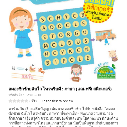
สมองซีกซ้ายฉับไว ไหวพริบดี : ภาษา (แถมฟรี! สติกเกอร์)
รหัสสินค้า : P-YOU-910
0 รีวิว
|
Be the first to review
มาร่วมกันสร้างเสริมปัญญา พัฒนาสมองซีกซ้ายไปกับ หนังสือ "สมอง
ซีกซ้าย ฉับไว ไหวพริบดี : ภาษา" ที่จะพาเด็กๆ พัฒนาความสามารถ
ด้านภาษา เรียนรู้คำ ความหมายของคำและประโยค พัฒนา ทักษะด้าน
การสื่อสารทั้งภาษาไทยและภาษาอังกฤษ นับเป็นพื้นฐานสำคัญของการ