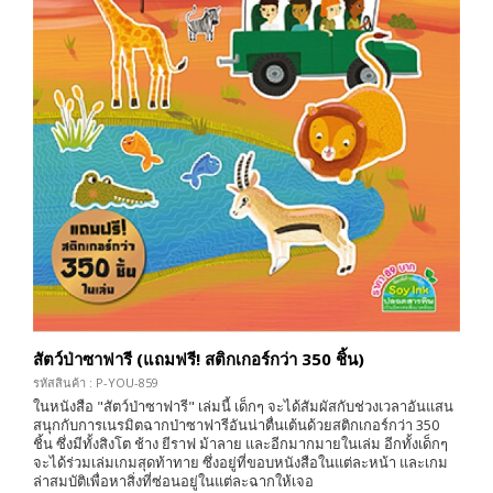
สัตว์ป่าซาฟารี (แถมฟรี! สติกเกอร์กว่า 350 ชิ้น)
รหัสสินค้า : P-YOU-859
ในหนังสือ "สัตว์ป่าซาฟารี" เล่มนี้ เด็กๆ จะได้สัมผัสกับช่วงเวลาอันแสน
สนุกกับการเนรมิตฉากป่าซาฟารีอันน่าตื่นเต้นด้วยสติกเกอร์กว่า 350
ชิ้น ซึ่งมีทั้งสิงโต ช้าง ยีราฟ ม้าลาย และอีกมากมายในเล่ม อีกทั้งเด็กๆ
จะได้ร่วมเล่มเกมสุดท้าทาย ซึ่งอยู่ที่ขอบหนังสือในแต่ละหน้า และเกม
ล่าสมบัติเพื่อหาสิ่งที่ซ่อนอยู่ในแต่ละฉากให้เจอ