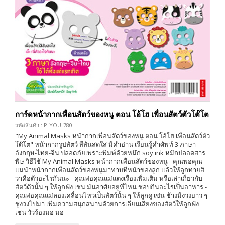
การ์ดหน้ากากเพื่อนสัตว์ของหนู ตอน โอ้โฮ เพื่อนสัตว์ตัวโต๊โต
รหัสสินค้า : P-YOU-780
"My Animal Masks หน้ากากเพื่อนสัตว์ของหนู ตอน โอ้โฮ เพื่อนสัตว์ตัว
โต๊โต" หน้ากากรูปสัตว์ สีสันสดใส มีคำอ่าน เรียนรู้คำศัพท์ 3 ภาษา
อังกฤษ-ไทย-จีน ปลอดภัยเพราะพิมพ์ด้วยหมึก soy ink หมึกปลอดสาร
พิษ วิธีใช้ My Animal Masks หน้ากากเพื่อนสัตว์ของหนู - คุณพ่อคุณ
แม่นำหน้ากากเพื่อนสัตว์ของหนูมาทาบที่หน้าของลูก แล้วให้ลูกทายสิ
ว่าคือตัวอะไรกันนะ - คุณพ่อคุณแม่แต่งเรื่องเพิ่มเติม หรือเล่าเกี่ยวกับ
สัตว์ตัวนั้น ๆ ให้ลูกฟัง เช่น มันอาศัยอยู่ที่ไหน ชอบกินอะไรเป็นอาหาร -
คุณพ่อคุณแม่ลองเคลื่อนไหวเป็นสัตว์นั้น ๆ ให้ลูกดู เช่น ช้างมีงวงยาว ๆ
ชูงวงไปมา เพิ่มความสนุกสนานด้วยการเลียนเสียงของสัตว์ให้ลูกฟัง
เช่น วัวร้องมอ มอ