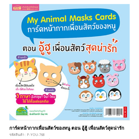
การ์ดหน้ากากเพื่อนสัตว์ของหนู ตอน อู้ฮู้ เพื่อนสัตว์สุดน่ารัก
รหัสสินค้า : P-YOU-768