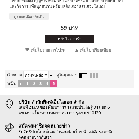
เสริมสร้างสติปัญญาให้กับเด็กๆ ได้เป็นอย่างดี นำเสนอในรูปแบบเกม
และกิจกรรมที่สนุกสนาน พร้อมสติกเกอร์แสนสวยในเล่ม!
ดูรายละเอียดเพิ่มเติม
59 บาท
หยิบใส่ตะกร้า
เพิ่มไปรายการโปรด
เพิ่มไปเปรียบเทียบ
เรียงตาม
ดูในมุมมอง:
หน้า:
1
2
3
4
5
บริษัท สำนักพิมพ์เอ็มไอเอส จำกัด
เลขที่ 213/3 ซอยพัฒนาการ 1 (สาธุประดิษฐ์ 34 แยก 6)
แขวงบางโพงพาง เขตยานนาวา กรุงเทพฯ 10120
สมัครสมาชิกจดหมายข่าว
รับสิทธิประโยชน์และส่วนลดก่อนใครเพียงสมัครสมาชิก
จดหมายข่าวกับเรา