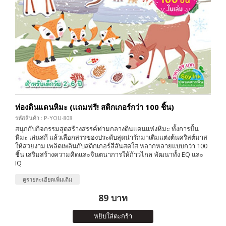
ท่องดินแดนหิมะ (แถมฟรี! สติกเกอร์กว่า 100 ชิ้น)
รหัสสินค้า : P-YOU-808
สนุกกับกิจกรรมสุดสร้างสรรค์ท่ามกลางดินแดนแห่งหิมะ ทั้งการปั้น
หิมะ เล่นสกี แล้วเลือกสรรของประดับสุดน่ารักมาเติมแต่งต้นคริสต์มาส
ให้สวยงาม เพลิดเพลินกับสติกเกอร์สีสันสดใส หลากหลายแบบกว่า 100
ชิ้น เสริมสร้างความคิดและจินตนาการให้ก้าวไกล พัฒนาทั้ง EQ และ
IQ
ดูรายละเอียดเพิ่มเติม
89 บาท
หยิบใส่ตะกร้า