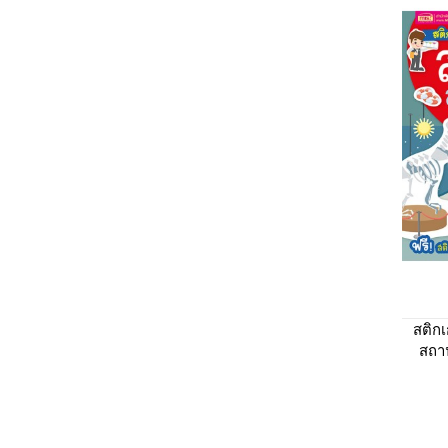
สติก
สถาน
เกอร