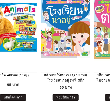
าร์ด Animal (ขนฟู)
สติกเกอร์พัฒนา EQ ของหนู
สติกเกอ
โรงเรียนน่าอยู่ (ฟรี! สติก
ไปจ่ายตล
95 บาท
เกอร์กว่า 100 ชิ้น ในเล่ม)
กว่า 
65 บาท
หยิบใส่ตะกร้า
หยิบใส่ตะกร้า