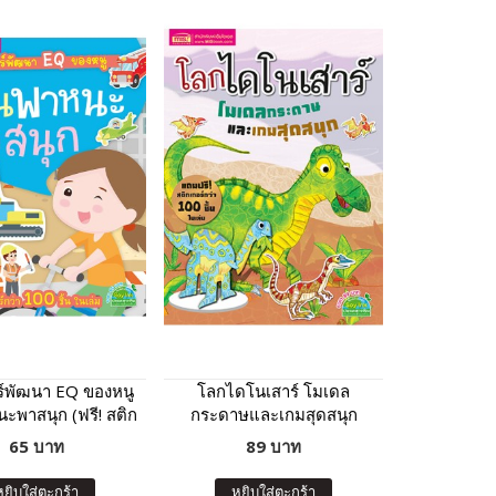
ร์พัฒนา EQ ของหนู
โลกไดโนเสาร์ โมเดล
ะพาสนุก (ฟรี! สติก
กระดาษและเกมสุดสนุก
่า 100 ชิ้น ในเล่ม)
65 บาท
89 บาท
หยิบใส่ตะกร้า
หยิบใส่ตะกร้า