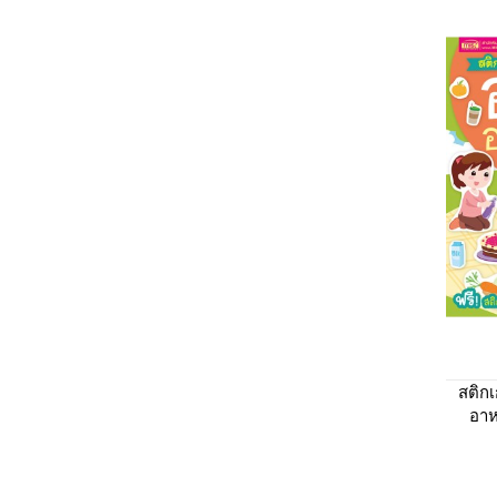
สติก
อาห
เกอร