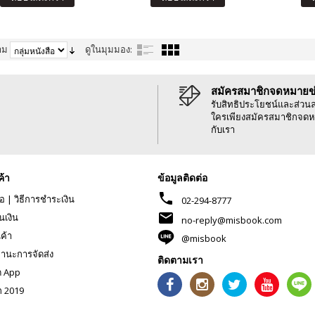
าม
ดูในมุมมอง:
สมัครสมาชิกจดหมายข
รับสิทธิประโยชน์และส่วน
ใครเพียงสมัครสมาชิกจดห
กับเรา
ค้า
ข้อมูลติดต่อ
phone
้อ
|
วิธีการชำระเงิน
02-294-8777
mail
นเงิน
no-reply@misbook.com
นค้า
@misbook
านะการจัดส่ง
ติดตามเรา
ด App
ก 2019