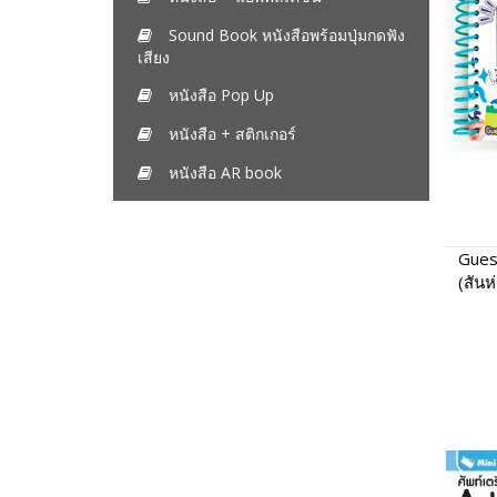
Sound Book หนังสือพร้อมปุ่มกดฟัง
เสียง
หนังสือ Pop Up
หนังสือ + สติกเกอร์
หนังสือ AR book
Gues
(สันห
รู้ค