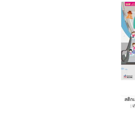
สติก
: 