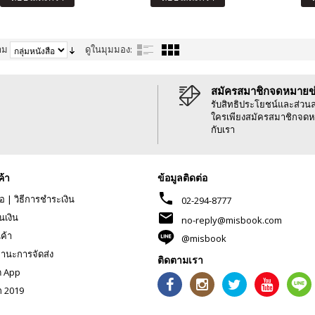
าม
ดูในมุมมอง:
สมัครสมาชิกจดหมายข
รับสิทธิประโยชน์และส่วน
ใครเพียงสมัครสมาชิกจดห
กับเรา
ค้า
ข้อมูลติดต่อ
phone
้อ
|
วิธีการชำระเงิน
02-294-8777
mail
นเงิน
no-reply@misbook.com
นค้า
@misbook
านะการจัดส่ง
ติดตามเรา
ด App
ก 2019