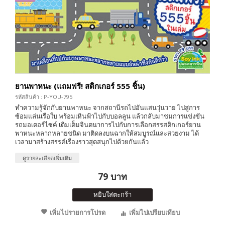
ยานพาหนะ (แถมฟรี! สติกเกอร์ 555 ชิ้น)
รหัสสินค้า : P-YOU-795
ทำความรู้จักกับยานพาหนะ จากสถานีรถไปอันแสนวุ่นวาย ไปสู่การ
ซ้อมแล่นเรือใบ พร้อมเหินฟ้าไปกับบอลลูน แล้วกลับมาชมการแข่งขัน
รถมอเตอร์ไซค์ เติมเต็มจินตนาการไปกับการเลือกสรรสติกเกอร์ยาน
พาหนะหลากหลายชนิด มาติดลงบนฉากให้สมบูรณ์และสวยงาม ได้
เวลามาสร้างสรรค์เรื่องราวสุดสนุกไปด้วยกันแล้ว
ดูรายละเอียดเพิ่มเติม
79 บาท
หยิบใส่ตะกร้า
เพิ่มไปรายการโปรด
เพิ่มไปเปรียบเทียบ