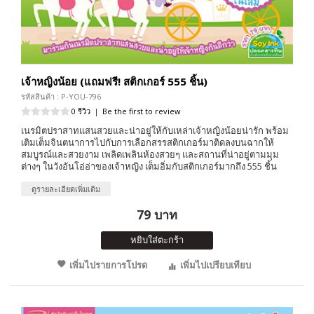
เจ้าหญิงน้อย (แถมฟรี! สติกเกอร์ 555 ชิ้น)
รหัสสินค้า : P-YOU-796
0 รีวิว
|
Be the first to review
เนรมิตปราสาทแสนสวยและน่าอยู่ให้กับเหล่าเจ้าหญิงน้อยน่ารัก พร้อม
เติมเต็มจินตนาการไปกับการเลือกสรรสติกเกอร์มาติดลงบนฉากให้
สมบูรณ์และสวยงาม เพลิดเพลินห้องสวยๆ และสถานที่น่าอยู่ตามมุม
ต่างๆ ในวังอันโอ่อ่าของเจ้าหญิง เต็มอิ่มกับสติกเกอร์มากถึง 555 ชิ้น
ดูรายละเอียดเพิ่มเติม
79 บาท
หยิบใส่ตะกร้า
เพิ่มไปรายการโปรด
เพิ่มไปเปรียบเทียบ