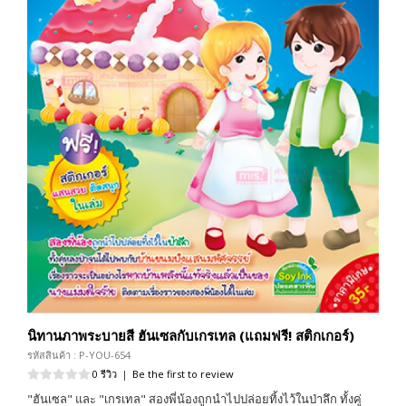
นิทานภาพระบายสี ฮันเซลกับเกรเทล (แถมฟรี! สติกเกอร์)
รหัสสินค้า : P-YOU-654
0 รีวิว
|
Be the first to review
"ฮันเซล" และ "เกรเทล" สองพี่น้องถูกนำไปปล่อยทิ้งไว้ในป่าลึก ทั้งคู่