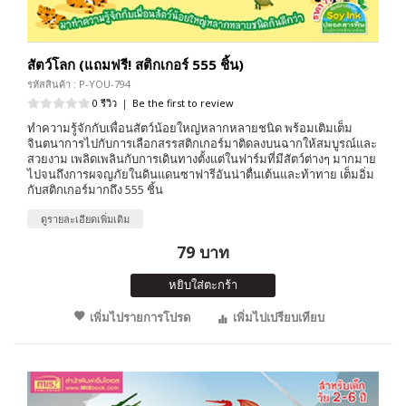
สัตว์โลก (แถมฟรี! สติกเกอร์ 555 ชิ้น)
รหัสสินค้า : P-YOU-794
0 รีวิว
|
Be the first to review
ทำความรู้จักกับเพื่อนสัตว์น้อยใหญ่หลากหลายชนิด พร้อมเติมเต็ม
จินตนาการไปกับการเลือกสรรสติกเกอร์มาติดลงบนฉากให้สมบูรณ์และ
สวยงาม เพลิดเพลินกับการเดินทางตั้งแต่ในฟาร์มที่มีสัตว์ต่างๆ มากมาย
ไปจนถึงการผจญภัยในดินแดนซาฟารีอันน่าตื่นเต้นและท้าทาย เต็มอิ่ม
กับสติกเกอร์มากถึง 555 ชิ้น
ดูรายละเอียดเพิ่มเติม
79 บาท
หยิบใส่ตะกร้า
เพิ่มไปรายการโปรด
เพิ่มไปเปรียบเทียบ