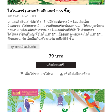
ไดโนเสาร์ (แถมฟรี! สติกเกอร์ 555 ชิ้น)
รหัสสินค้า : P-YOU-793
บุกแดนไดโนเสาร์สัตว์โลกล้านปีสุดมหัศจรรย์ พร้อมเติมเต็ม
จินตนาการไปกับการเลือกสรรสติกเกอร์มาติดลงบนฉากให้สมบูรณ์และ
สวยงาม เพลิดเพลินกับการตะลุยดินแดนล้านปีที่เต็มไปด้วยเหล่า
ไดโนเสาร์ยักษ์ใหญ่ ทั้งไดโนเสาร์กินเนื้ออันทรงพลังและไดโนเสาร์กิน
พืชแสนน่ารัก เต็มอิ่มกับสติกเกอร์มากถึง 555 ชิ้น
ดูรายละเอียดเพิ่มเติม
79 บาท
หยิบใส่ตะกร้า
เพิ่มไปรายการโปรด
เพิ่มไปเปรียบเทียบ