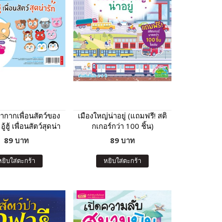
ากากเพื่อนสัตว์ของ
เมืองใหญ่น่าอยู่ (แถมฟรี! สติ
้ฮู้ เพื่อนสัตว์สุดน่า
กเกอร์กว่า 100 ชิ้น)
รัก
89 บาท
89 บาท
หยิบใส่ตะกร้า
หยิบใส่ตะกร้า