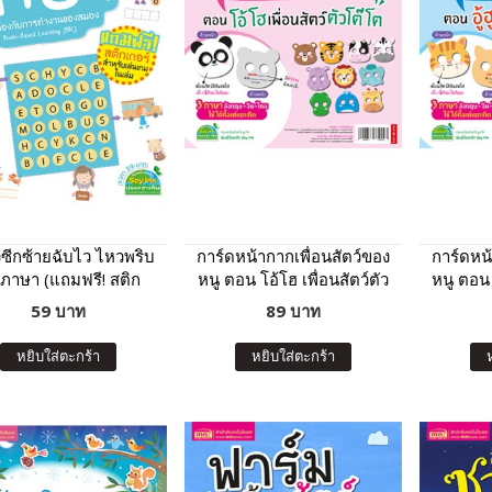
ซีกซ้ายฉับไว ไหวพริบ
การ์ดหน้ากากเพื่อนสัตว์ของ
การ์ดหน้
: ภาษา (แถมฟรี! สติก
หนู ตอน โอ้โฮ เพื่อนสัตว์ตัว
หนู ตอน อู
เกอร์)
โต๊โต
59 บาท
89 บาท
หยิบใส่ตะกร้า
หยิบใส่ตะกร้า