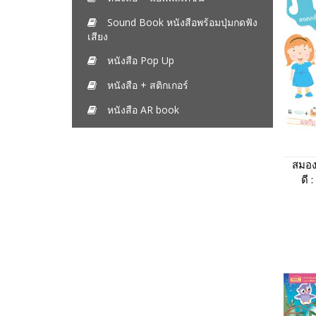
Sound Book หนังสือพร้อมปุ่มกดฟัง
เสียง
หนังสือ Pop Up
หนังสือ + สติกเกอร์
หนังสือ AR book
สมอง
ดี 