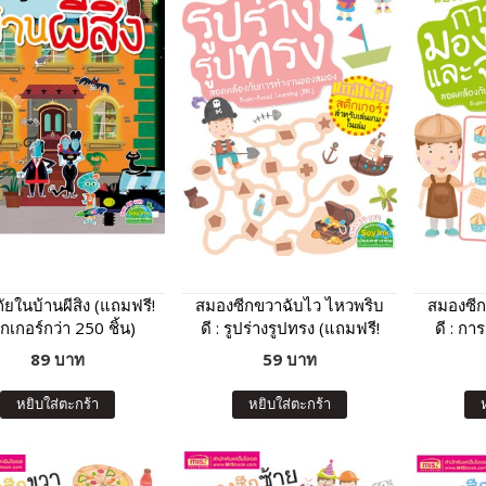
ยในบ้านผีสิง (แถมฟรี!
สมองซีกขวาฉับไว ไหวพริบ
สมองซีก
กเกอร์กว่า 250 ชิ้น)
ดี : รูปร่างรูปทรง (แถมฟรี!
ดี : ก
สติกเกอร์)
(แถม
89 บาท
59 บาท
หยิบใส่ตะกร้า
หยิบใส่ตะกร้า