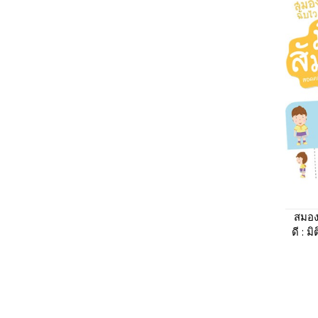
สมอง
ดี : ม