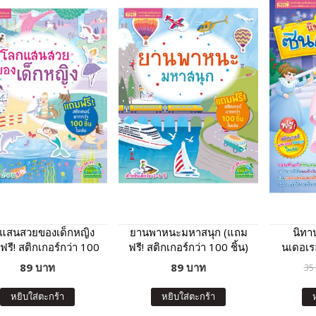
แสนสวยของเด็กหญิง
ยานพาหนะมหาสนุก (แถม
นิทา
รี! สติกเกอร์กว่า 100
ฟรี! สติกเกอร์กว่า 100 ชิ้น)
นเดอเร
ชิ้น)
89 บาท
89 บาท
35
หยิบใส่ตะกร้า
หยิบใส่ตะกร้า