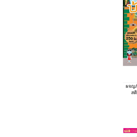
ผจญภั
สติ