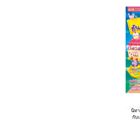
นิท
กับ