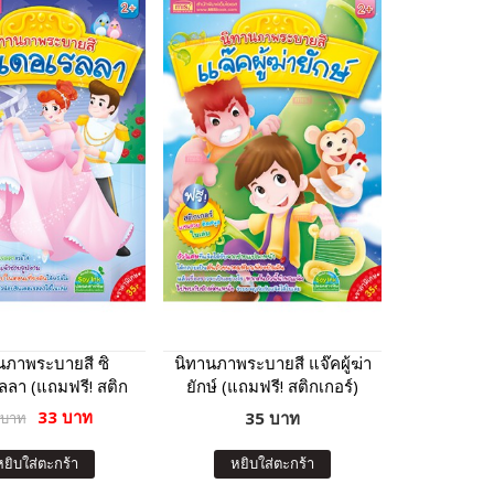
นภาพระบายสี ซิ
นิทานภาพระบายสี แจ๊คผู้ฆ่า
ลลา (แถมฟรี! สติก
ยักษ์ (แถมฟรี! สติกเกอร์)
เกอร์)
33 บาท
35 บาท
 บาท
หยิบใส่ตะกร้า
หยิบใส่ตะกร้า