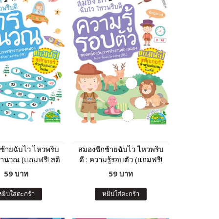
ซ้ายฉับไว ไหวพริบ
สมองซีกซ้ายฉับไว ไหวพริบ
คำนวณ (แถมฟรี! สติ
ดี : ความรู้รอบตัว (แถมฟรี!
กเกอร์)
สติกเกอร์)
59 บาท
59 บาท
หยิบใส่ตะกร้า
หยิบใส่ตะกร้า