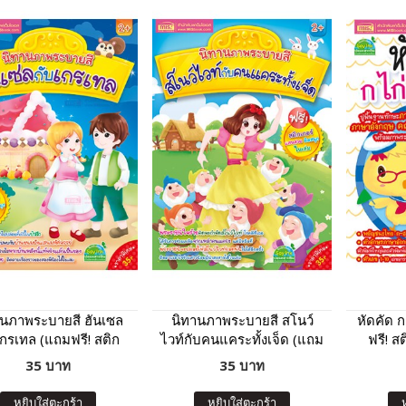
านภาพระบายสี ฮันเซล
นิทานภาพระบายสี สโนว์
หัดคัด 
เกรเทล (แถมฟรี! สติก
ไวท์กับคนแคระทั้งเจ็ด (แถม
ฟรี! ส
เกอร์)
ฟรี! สติกเกอร์)
35 บาท
35 บาท
หยิบใส่ตะกร้า
หยิบใส่ตะกร้า