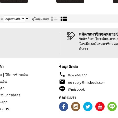
าม
ดูในมุมมอง:
สมัครสมาชิกจดหมายข
รับสิทธิประโยชน์และส่วน
ใครเพียงสมัครสมาชิกจดห
กับเรา
ค้า
ข้อมูลติดต่อ
phone
้อ
|
วิธีการชำระเงิน
02-294-8777
mail
นเงิน
no-reply@misbook.com
นค้า
@misbook
านะการจัดส่ง
ติดตามเรา
ด App
ก 2019