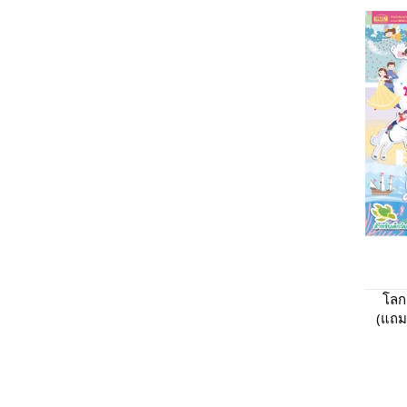
โลก
(แถมฟ