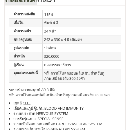
รายละเอียดสินค้า
รีวิวสินค้า
จำนวนหนังสือ
1 เล่ม
เนื้อใน
พิมพ์ 4 สี
จำนวนหน้า
24 หน้า
ขนาดรูปเล่ม
242 x 330 x 4 มิลลิเมตร
รูปแบบปก
ปกอ่อน
น้ำหนัก
320.0000
ผู้เขียน
กองบรรณาธิการ
จุดเด่นของเล่มนี้
ฟรี! ดาวน์โหลดแอปพลิเคชัน สำหรับดู
ภาพเสมือนจริง 360 องศา
ระบบร่างกายมนุษย์ AR 3 มิติ
ฟรี! ดาวน์โหลดแอปพลิเคชัน สำหรับดูภาพเสมือนจริง 360 องศา
เซลล์ CELL
เลือดและภูมิคุ้มกัน BLOOD AND IMMUNITY
ระบบประสาท NERVOUS SYSTEM
การรับรู้เฉพาะ SPECIAL SENSE
ระบบหัวใจและหลอดเลือด CARDIOVASCULAR SYSTEM
ระบบทางเดินหายใจ RESPIRATORY SYSTEM