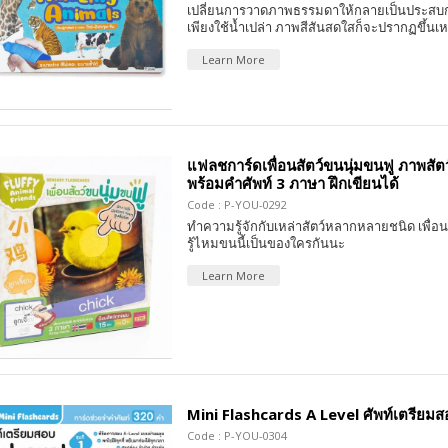
เปลี่ยนการวาดภาพธรรมดาให้กลายเป็นประสบกา
เพียงใช้น้ำเปล่า ภาพสีสันสดใสก็จะปรากฏขึ้นเ
Learn More
แฟลชการ์ดเพื่อนสัตว์ขนนุ่มขนฟู ภาพสัตว
พร้อมคำศัพท์ 3 ภาษา ฝึกเขียนได้
Code : P-YOU-0292
ทำความรู้จักกับเหล่าสัตว์หลากหลายชนิด เพื่อน
รู้ไหมขนนี้เป็นของใครกันนะ
Learn More
Mini Flashcards A Level ศัพท์เตรียมสอบ
Code : P-YOU-0304