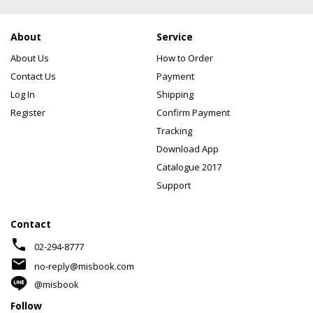
About
Service
About Us
How to Order
Contact Us
Payment
Log In
Shipping
Register
Confirm Payment
Tracking
Download App
Catalogue 2017
Support
Contact
phone
02-294-8777
mail
no-reply@misbook.com
@misbook
Follow