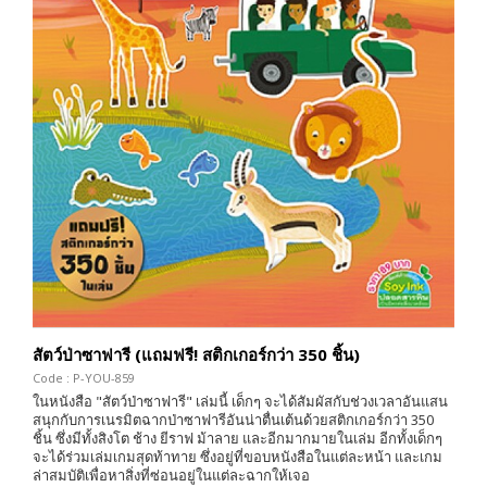
สัตว์ป่าซาฟารี (แถมฟรี! สติกเกอร์กว่า 350 ชิ้น)
Code : P-YOU-859
ในหนังสือ "สัตว์ป่าซาฟารี" เล่มนี้ เด็กๆ จะได้สัมผัสกับช่วงเวลาอันแสน
สนุกกับการเนรมิตฉากป่าซาฟารีอันน่าตื่นเต้นด้วยสติกเกอร์กว่า 350
ชิ้น ซึ่งมีทั้งสิงโต ช้าง ยีราฟ ม้าลาย และอีกมากมายในเล่ม อีกทั้งเด็กๆ
จะได้ร่วมเล่มเกมสุดท้าทาย ซึ่งอยู่ที่ขอบหนังสือในแต่ละหน้า และเกม
ล่าสมบัติเพื่อหาสิ่งที่ซ่อนอยู่ในแต่ละฉากให้เจอ