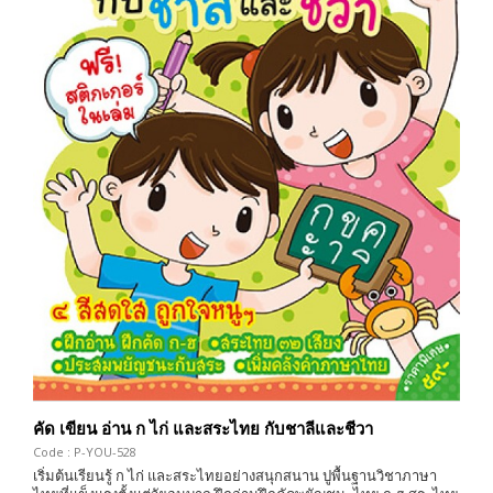
คัด เขียน อ่าน ก ไก่ และสระไทย กับชาลีและชีวา
Code : P-YOU-528
เริ่มต้นเรียนรู้ ก ไก่ และสระไทยอย่างสนุกสนาน ปูพื้นฐานวิชาภาษา