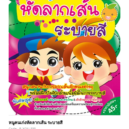
หนูคนเก่งหัดลากเส้น ระบายสี
Code : P-YOU-535