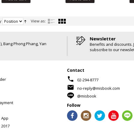
y
View as:
Newsletter
6 ), Bang Phong Phang, Yan
Benefits and discounts. 
subscribe to our newslet
Contact
phone
der
02-294-8777
mail
no-reply@misbook.com
@misbook
Payment
Follow
 App
 2017