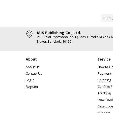
Sort B
MIS Publishing Co., Ltd.
213/3 Soi Phatthanakan 1 ( Sathu Pradit 34 Yaek 
Nawa, Bangkok, 10120
About
Service
About Us
How to Or
Contact Us
Payment
Log In
Shipping
Register
Confirm 
Tracking
Download
Catalogue
Support