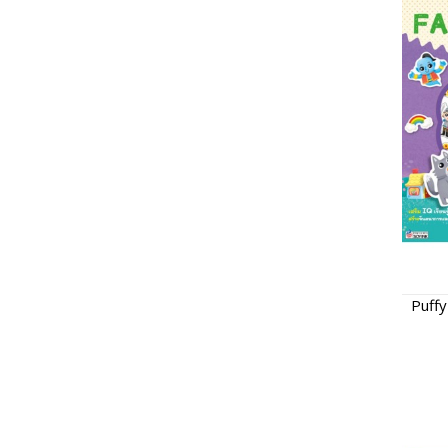
Puffy