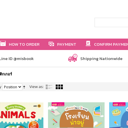
HOW TO ORDER
PAYMENT
CONFIRM PAYME
Line ID @misbook
Shipping Nationwide
ติกเกอร์
y
View as: