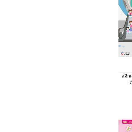
สติก
: 