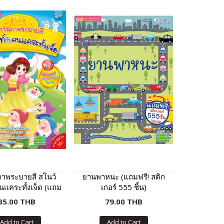
าพระบายสี สโนว์
ยานพาหนะ (แถมฟรี! สติก
นแคระทั้งเจ็ด (แถม
เกอร์ 555 ชิ้น)
ี! สติกเกอร์)
35.00 THB
79.00 THB
Add to Cart
Add to Cart