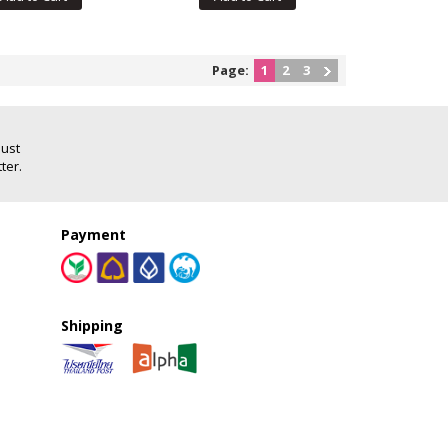
Page:
1
2
3
Just
ter.
Payment
Shipping