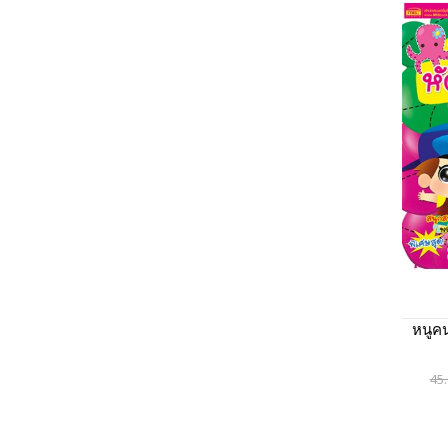
หนูคน
45