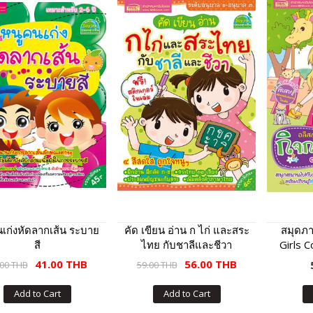
เก่งหัดลากเส้น ระบาย
คัด เขียน อ่าน ก ไก่ และสระ
สมุดภา
สี
ไทย กับชาลีและชีวา
Girls 
กิ
41.00 THB
56.00 THB
.00 THB
59.00 THB
Add to Cart
Add to Cart