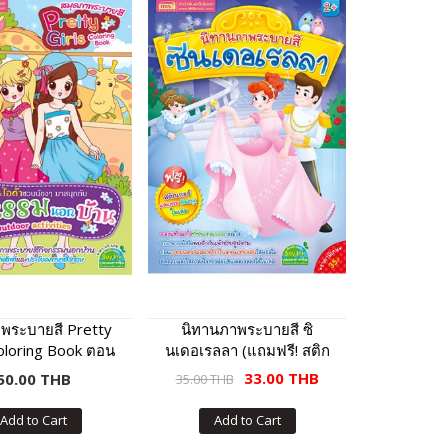
พระบายสี Pretty
นิทานภาพระบายสี ซิ
Coloring Book ตอน
นเดอเรลลา (แถมฟรี! สติก
จกรรมนอกบ้าน
เกอร์)
33.00 THB
50.00 THB
35.00 THB
Add to Cart
Add to Cart