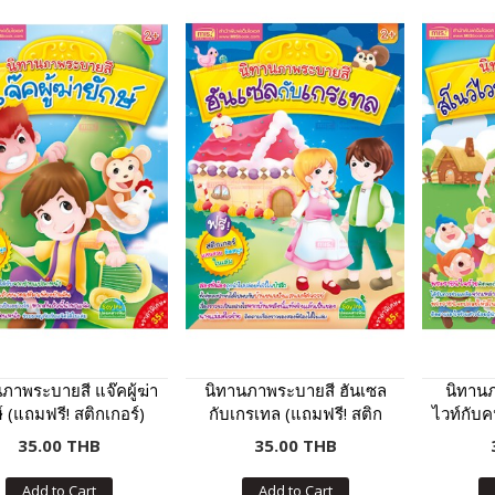
ภาพระบายสี แจ๊คผู้ฆ่า
นิทานภาพระบายสี ฮันเซล
นิทานภ
์ (แถมฟรี! สติกเกอร์)
กับเกรเทล (แถมฟรี! สติก
ไวท์กับค
เกอร์)
ฟร
35.00 THB
35.00 THB
Add to Cart
Add to Cart