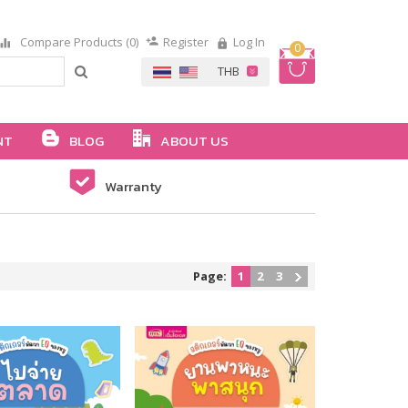
Compare Products (0)
Register
Log In
0
NT
BLOG
ABOUT US
Warranty
Page:
1
2
3