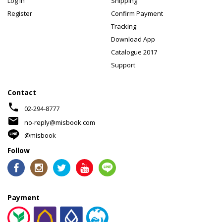
Log In
Shipping
Register
Confirm Payment
Tracking
Download App
Catalogue 2017
Support
Contact
phone
02-294-8777
mail
no-reply@misbook.com
@misbook
Follow
Payment