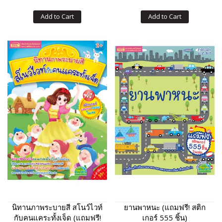
Add to Cart
Add to Cart
นิทานภาพระบายสี สโนว์ไวท์
ยานพาหนะ (แถมฟรี! สติก
กับคนแคระทั้งเจ็ด (แถมฟรี!
เกอร์ 555 ชิ้น)