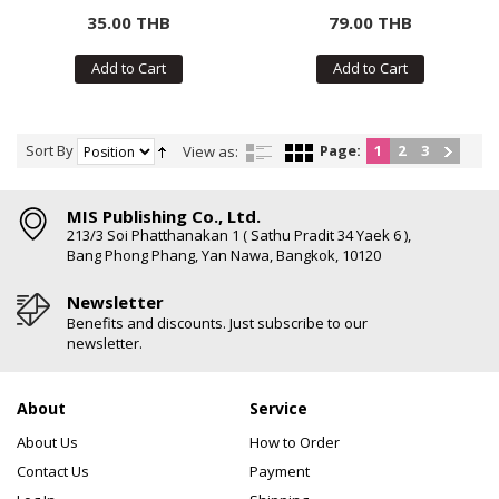
สติกเกอร์)
35.00 THB
79.00 THB
Add to Cart
Add to Cart
Sort By
Page:
1
2
3
View as:
MIS Publishing Co., Ltd.
213/3 Soi Phatthanakan 1 ( Sathu Pradit 34 Yaek 6 ),
Bang Phong Phang, Yan Nawa, Bangkok, 10120
Newsletter
Benefits and discounts. Just subscribe to our
newsletter.
About
Service
About Us
How to Order
Contact Us
Payment