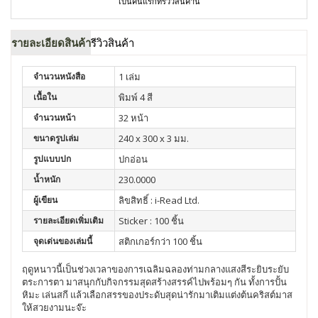
เป็นคนแรกที่รีวิวสินค้านี้
รายละเอียดสินค้า
รีวิวสินค้า
จำนวนหนังสือ
1 เล่ม
เนื้อใน
พิมพ์ 4 สี
จำนวนหน้า
32 หน้า
ขนาดรูปเล่ม
240 x 300 x 3 มม.
รูปแบบปก
ปกอ่อน
น้ำหนัก
230.0000
ผู้เขียน
ลิขสิทธิ์ : i-Read Ltd.
รายละเอียดเพิ่มเติม
Sticker : 100 ชิ้น
จุดเด่นของเล่มนี้
สติกเกอร์กว่า 100 ชิ้น
ฤดูหนาวนี้เป็นช่วงเวลาของการเฉลิมฉลองท่ามกลางแสงสีระยิบระยับ
ตระการตา มาสนุกกับกิจกรรมสุดสร้างสรรค์ไปพร้อมๆ กัน ทั้งการปั้น
หิมะ เล่นสกี แล้วเลือกสรรของประดับสุดน่ารักมาเติมแต่งต้นคริสต์มาส
ให้สวยงามนะจ๊ะ