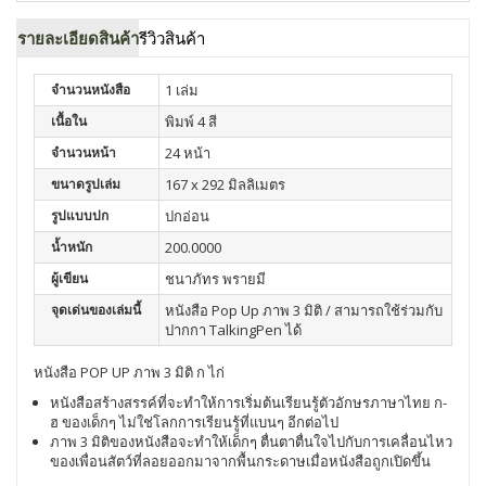
รายละเอียดสินค้า
รีวิวสินค้า
จำนวนหนังสือ
1 เล่ม
เนื้อใน
พิมพ์ 4 สี
จำนวนหน้า
24 หน้า
ขนาดรูปเล่ม
167 x 292 มิลลิเมตร
รูปแบบปก
ปกอ่อน
น้ำหนัก
200.0000
ผู้เขียน
ชนาภัทร พรายมี
จุดเด่นของเล่มนี้
หนังสือ Pop Up ภาพ 3 มิติ / สามารถใช้ร่วมกับ
ปากกา TalkingPen ได้
หนังสือ POP UP ภาพ 3 มิติ ก ไก่
หนังสือสร้างสรรค์ที่จะทำให้การเริ่มต้นเรียนรู้ตัวอักษรภาษาไทย ก-
ฮ ของเด็กๆ ไม่ใช่โลกการเรียนรู้ที่แบนๆ อีกต่อไป
ภาพ 3 มิติของหนังสือจะทำให้เด็กๆ ตื่นตาตื่นใจไปกับการเคลื่อนไหว
ของเพื่อนสัตว์ที่ลอยออกมาจากพื้นกระดาษเมื่อหนังสือถูกเปิดขึ้น