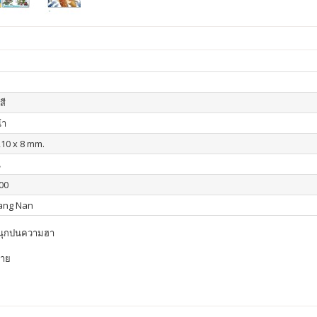
สี
้า
210 x 8 mm.
น
00
iang Nan
สนุกปนความฮา
่าย