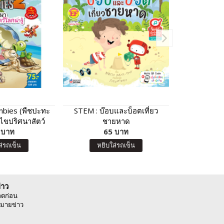
mbies (พืชปะทะ
STEM : บ๊อบและบ็อตเที่ยว
หนังสือ 100
 ไขปริศนาสัตว์
ชายหาด
พร้อมเกมจับ
น่ารู้
 บาท
65 บาท
A
8
ส่รถเข็น
หยิบใส่รถเข็น
หยิบ
่าว
ลดก่อน
มายข่าว