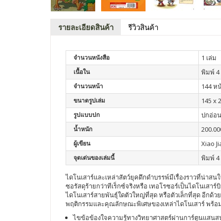
รายละเอียดสินค้า
รีวิวสินค้า
จำนวนหนังสือ
1 เล่ม
เนื้อใน
พิมพ์ 4 
จำนวนหน้า
144 หน
ขนาดรูปเล่ม
145 x 
รูปแบบปก
ปกอ่อ
น้ำหนัก
200.00
ผู้เขียน
Xiao J
จุดเด่นของเล่มนี้
พิมพ์ 4 
ไดโนเสาร์และเหล่าสัตว์ยุคดึกดำบรรพ์มีเรื่องราวที่น่าส
ซอรัสดุร้ายกว่าทีเร็กซ์จริงหรือ เทอโรซอร์เป็นไดโนเสาร์บ
ไดโนเสาร์สายพันธุ์ใดตัวใหญ่ที่สุด หรือตัวเล็กที่สุด อีกด
พฤติกรรมและคุณลักษณะพิเศษของเหล่าไดโนเสาร์ พร้อมๆ 
ไขข้อข้องใจความรู้ทางวิทยาศาสตร์ผ่านการ์ตูนแสน