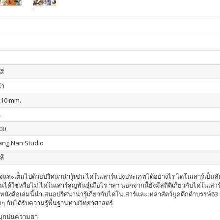
สี
้า
210 mm.
น
00
iang Nan Studio
สี
นใจและเต็มไปด้วยปริศนาน่ารู้เช่น ไดโนเสาร์แบ่งประเภทได้อย่างไร ไดโนเสาร์เป็นส
ินได้ใช่หรือไม่ ไดโนเสาร์สูญพันธุ์เมื่อไร ฯลฯ นอกจากนี้ยังมีสถิติเกี่ยวกับไดโนเส
้วยหนังสือเล่มนี้นำเสนอปริศนาน่ารู้เกี่ยวกับไดโนเสาร์และเหล่าสัตว์ยุคดึกดำบรรพ์6
กับได้รับความรู้พื้นฐานทางวิทยาศาสตร์
สนุกปนความฮา