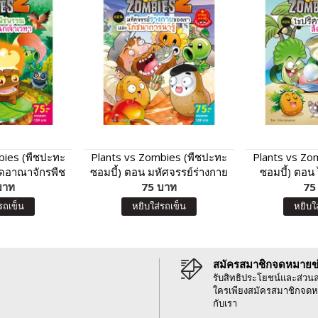
bies (พืชปะทะ
Plants vs Zombies (พืชปะทะ
Plants vs Zo
ิดอาณาจักรพืช
ซอมบี้) ตอน มหัศจรรย์ร่างกาย
ซอมบี้) ตอน
านกเจ้าเวหา
บาท
ของเรา และโภชนาการน่ารู้
75 บาท
โลก
75
รถเข็น
หยิบใส่รถเข็น
หยิบใ
สมัครสมาชิกจดหมายข
รับสิทธิประโยชน์และส่วน
ใครเพียงสมัครสมาชิกจดห
กับเรา