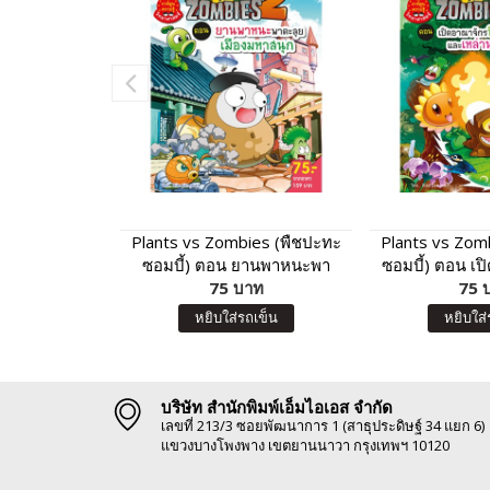
Plants vs Zombies (พืชปะทะ
Plants vs Zom
ซอมบี้) ตอน ยานพาหนะพา
ซอมบี้) ตอน เป
ตะลุย เมืองมหาสนุก
75 บาท
พรรณ และเหล่
75 
หยิบใส่รถเข็น
หยิบใส่
บริษัท สำนักพิมพ์เอ็มไอเอส จำกัด
เลขที่ 213/3 ซอยพัฒนาการ 1 (สาธุประดิษฐ์ 34 แยก 6)
แขวงบางโพงพาง เขตยานนาวา กรุงเทพฯ 10120