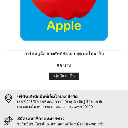
การ์ดหนูน้อยเก่งศัพท์อังกฤษ ชุด ผลไม้น่ากิน
59 บาท
หยิบใส่รถเข็น
บริษัท สำนักพิมพ์เอ็มไอเอส จำกัด
เลขที่ 213/3 ซอยพัฒนาการ 1 (สาธุประดิษฐ์ 34 แยก 6)
แขวงบางโพงพาง เขตยานนาวา กรุงเทพฯ 10120
สมัครสมาชิกจดหมายข่าว
รับสิทธิประโยชน์และส่วนลดก่อนใครเพียงสมัครสมาชิก