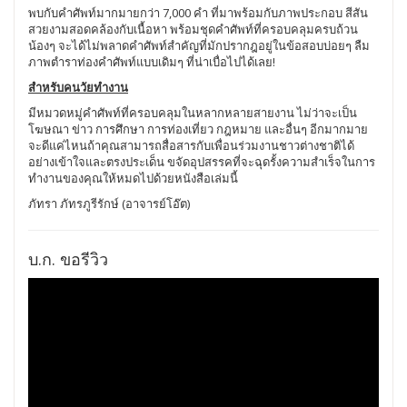
พบกับคำศัพท์มากมายกว่า 7,000 คำ ที่มาพร้อมกับภาพประกอบ สีสัน
สวยงามสอดคล้องกับเนื้อหา พร้อมชุดคำศัพท์ที่ครอบคลุมครบถ้วน
น้องๆ จะได้ไม่พลาดคำศัพท์สำคัญที่มักปรากฎอยู่ในข้อสอบบ่อยๆ ลืม
ภาพตำราท่องคำศัพท์แบบเดิมๆ ที่น่าเบื่อไปได้เลย!
สำหรับคนวัยทำงาน
มีหมวดหมู่คำศัพท์ที่ครอบคลุมในหลากหลายสายงาน ไม่ว่าจะเป็น
โฆษณา ข่าว การศึกษา การท่องเที่ยว กฎหมาย และอื่นๆ อีกมากมาย
จะดีแค่ไหนถ้าคุณสามารถสื่อสารกับเพื่อนร่วมงานชาวต่างชาติได้
อย่างเข้าใจและตรงประเด็น ขจัดอุปสรรคที่จะฉุดรั้งความสำเร็จในการ
ทำงานของคุณให้หมดไปด้วยหนังสือเล่มนี้
ภัทรา ภัทรภูรีรักษ์ (อาจารย์โอ๊ต)
บ.ก. ขอรีวิว