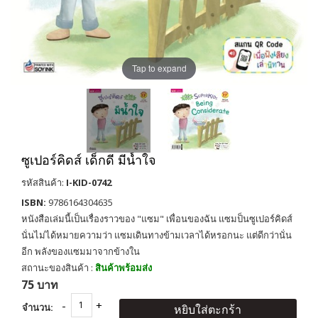
Tap to expand
ซูเปอร์คิดส์ เด็กดี มีน้ำใจ
รหัสสินค้า:
I-KID-0742
ISBN:
9786164304635
หนังสือเล่มนี้เป็นเรื่องราวของ "แซม" เพื่อนของฉัน แซมป็นซูเปอร์คิดส์
นั่นไม่ได้หมายความว่า แซมเดินทางข้ามเวลาได้หรอกนะ แต่ดีกว่านั่น
อีก พลังของแซมมาจากข้างใน
สถานะของสินค้า :
สินค้าพร้อมส่ง
75 บาท
จำนวน:
หยิบใส่ตะกร้า