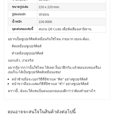
ขนาดรูปเล่ม
220 x 220 mm.
รูปแบบปก
ปกอ่อน
น้ำหนัก
226.0000
จุดเด่นของเล่มนี้
สแกน QR Code เพื่อฟังเสียงเล่านิทาน
อยากเป็นซูเปอร์คิดส์เหมือนกันใช่ไหม ง่ายมาก เธอจะต้อง...
คิดเหมือนซูเปอร์คิดส์
ทำเหมือนซูปเปอร์คิดส์
บอกแล้ว...ง่ายจริง!
อยากรู้มากกว่านั้นใช่ไหม ได้เลย! งั้นมาฝึกกัน แล้วตอนจบของเรื่อง
เธอก็จะได้เป็นซูเปอร์คิดส์เหมือนแซม!
หน้าซ้ายมือจะบอกวิธีที่อิซาเบล "คิด" อย่างซูเปอร์คิดส์
หน้าขวามือจะเเสดงวิธีที่อิซาเบล "ทำ" อย่างซูเปอร์คิดส์
คราวนี้...ฉันจะให้แซมป็นคนบอกเธอเองดีกว่าว่าต้องทำอย่างไร
คุณอาจจะสนใจในสินค้าดังต่อไปนี้