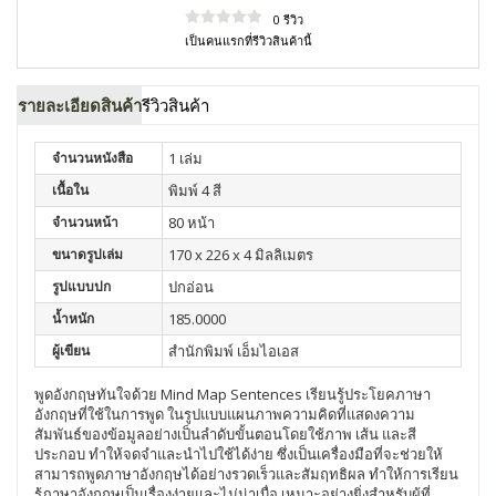
0 รีวิว
เป็นคนแรกที่รีวิวสินค้านี้
รายละเอียดสินค้า
รีวิวสินค้า
จำนวนหนังสือ
1 เล่ม
เนื้อใน
พิมพ์ 4 สี
จำนวนหน้า
80 หน้า
ขนาดรูปเล่ม
170 x 226 x 4 มิลลิเมตร
รูปแบบปก
ปกอ่อน
น้ำหนัก
185.0000
ผู้เขียน
สำนักพิมพ์ เอ็มไอเอส
พูดอังกฤษทันใจด้วย Mind Map Sentences เรียนรู้ประโยคภาษา
อังกฤษที่ใช้ในการพูด ในรูปแบบแผนภาพความคิดที่แสดงความ
สัมพันธ์ของข้อมูลอย่างเป็นลำดับขั้นตอนโดยใช้ภาพ เส้น และสี
ประกอบ ทำให้จดจำและนำไปใช้ได้ง่าย ซึ่งเป็นเครื่องมือที่จะช่วยให้
สามารถพูดภาษาอังกฤษได้อย่างรวดเร็วและสัมฤทธิผล ทำให้การเรียน
รู้ภาษาอังกฤษเป็นเรื่องง่ายและไม่น่าเบื่อ เหมาะอย่างยิ่งสำหรับผู้ที่