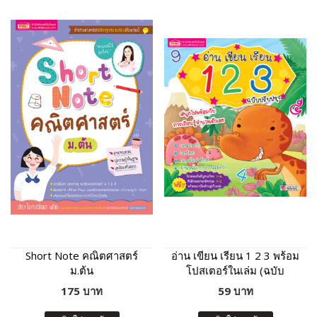
Short Note คณิตศาสตร์
อ่าน เขียน เรียน 1 2 3 พร้อม
ม.ต้น
โปสเตอร์ในเล่ม (ฉบับ
ปรับปรุง)
175 บาท
59 บาท