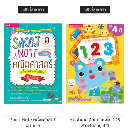
ในเครือคาทอลิก (ฉบับ
ปรับปรุง)
หยิบใส่ตะกร้า
หยิบใส่ตะกร้า
Short Note คณิตศาสตร์
ชุด พัฒนาศักยภาพเด็ก 123
ม.ปลาย
สำหรับอายุ 4 ปี