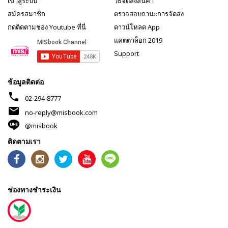
เข้าสู่ระบบ
วิธีจัดส่งสินค้า
สมัครสมาชิก
ตรวจสอบถานะการจัดส่ง
กดติดตามช่อง Youtube ที่นี่
ดาวน์โหลด App
แคตตาล็อก 2019
Support
ข้อมูลติดต่อ
phone
02-294-8777
mail
no-reply@misbook.com
@misbook
ติดตามเรา
ช่องทางชำระเงิน