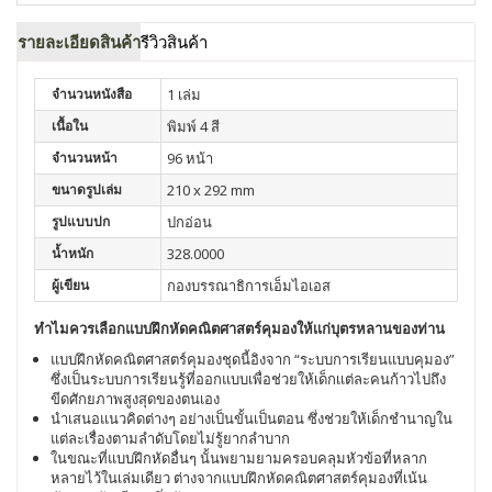
รายละเอียดสินค้า
รีวิวสินค้า
จำนวนหนังสือ
1 เล่ม
เนื้อใน
พิมพ์ 4 สี
จำนวนหน้า
96 หน้า
ขนาดรูปเล่ม
210 x 292 mm
รูปแบบปก
ปกอ่อน
น้ำหนัก
328.0000
ผู้เขียน
กองบรรณาธิการเอ็มไอเอส
ทำไมควรเลือกแบบฝึกหัดคณิตศาสตร์คุมองให้เเก่บุตรหลานของท่าน
แบบฝึกหัดคณิตศาสตร์คุมองชุดนี้อิงจาก “ระบบการเรียนแบบคุมอง”
ซึ่งเป็นระบบการเรียนรู้ที่ออกแบบเพื่อช่วยให้เด็กเเต่ละคนก้าวไปถึง
ขีดศักยภาพสูงสุดของตนเอง
นำเสนอแนวคิดต่างๆ อย่างเป็นขั้นเป็นตอน ซึ่งช่วยให้เด็กชำนาญใน
แต่ละเรื่องตามลำดับโดยไม่รู้ยากลำบาก
ในขณะที่แบบฝึกหัดอื่นๆ นั้นพยามยามครอบคลุมหัวข้อที่หลาก
หลายไว้ในเล่มเดียว ต่างจากแบบฝึกหัดคณิตศาสตร์คุมองที่เน้น