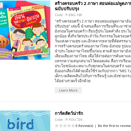
สร้างครอบครัว 2 ภาษา สอนพ่อแม่พูดภา
ฉบับปรับปรุง
Code : P-ENG-169
"สร้างครอบครัว 2 ภาษา สอนพ่อแม่พูดภาษาอังก
ปรับปรุง)" เล่มนี้ นำเสนอสื่อการเรียนที่จะมาช่ว
อังกฤษในครอบครัว เรียนรู้ประโยคคำสั่ง ประโย
ลูกน้อย ทั้งกิจวัตรประจำวัน กิจกรรมในครอบค
วันแห่งความสุข และอีกหลากหลายที่คัดสรรมาอ
การสร้างครอบครัวสองภาษาไทย-อังกฤษ รูปแบ
นำประโยคภาษาไทยขึ้นก่อน ตามด้วยภาษาอัง
เลียนเสียงภาษาไทย เพื่อให้ง่ายต่อการค้นหาและเร
แทรกความสนุกสนานไว้ตลอดเล่ม สื่อการเรียนกา
ประโยชน์และเหมาะกับทุกคนในครอบครัว! นอกจา
ยังออกเสียงได้ด้วยเมื่อใช้ร่วมกับปากกา "MIS T
เด็กๆ เพลิดเพลินไปกับการเรียนรู้ และยังช่วยกร
ได้อย่างรวดเร็วอีกด้วย
Learn More
การ์ดสัตว์น่ารัก
Code : P-YOU-726
0 Review(s)
|
Be the first to review