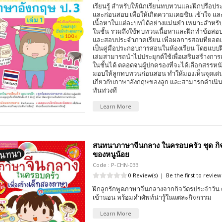
เรียนรู้ สำหรับให้นักเรียนทบทวนและฝึกปรือปร
และก่อนสอบ เพื่อให้เกิดความเคยชิน เข้าใจ 
เนื้อหาในแต่ละบทได้อย่างแม่นยำ เหมาะสำหรั
ในชั้น รวมถึงใช้ทบทวนเนื้อหาและฝึกทำข้อส
และสอบประจำภาคเรียน เพื่อผลการสอบที่ยอดเยี
เป็นคู่มือประกอบการสอนในห้องเรียน โดยแบบ
เล่มสามารถนำไปประยุกต์ใช้เพื่อเสริมสร้างการเ
ในชั้นได้ ตลอดจนผู้ปกครองที่จะได้เลือกสรรหนั
มอบให้ลูกทบทวนก่อนสอน ทำให้มองเห็นจุดเด่นห
เกี่ยวกับภาษาอังกฤษของลูก และสามารถดำเนิ
ทันท่วงที
Learn More
สนทนาภาษาจีนกลาง ในครอบครัว ชุด กิ
ของหนูน้อย
Code : P-CHN-033
0 Review(s)
|
Be the first to review
ฝึกลูกรักพูดภาษาจีนกลางจากกิจวัตรประจำวัน ต
เข้านอน พร้อมคำศัพท์น่ารู้ในแต่ละกิจกรรม
Learn More