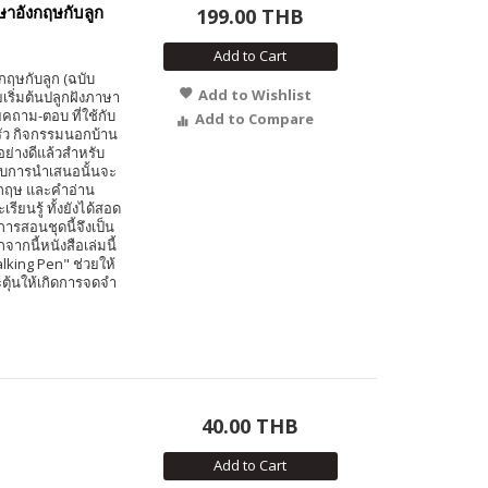
ษาอังกฤษกับลูก
199.00 THB
Add to Cart
ฤษกับลูก (ฉบับ
Add to Wishlist
ยเริ่มต้นปลูกฝังภาษา
คถาม-ตอบ ที่ใช้กับ
Add to Compare
รัว กิจกรรมนอกบ้าน
ย่างดีแล้วสำหรับ
บการนำเสนอนั้นจะ
กฤษ และคำอ่าน
ียนรู้ ทั้งยังได้สอด
รสอนชุดนี้จึงเป็น
กนี้หนังสือเล่มนี้
alking Pen" ช่วยให้
ะตุ้นให้เกิดการจดจำ
40.00 THB
Add to Cart