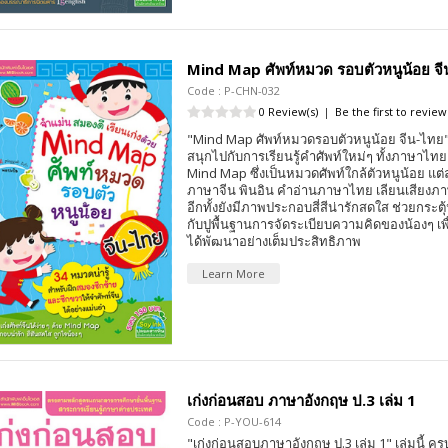
Mind Map ศัพท์หมวด รอบตัวหนูน้อย จ
Code : P-CHN-032
0 Review(s)
|
Be the first to review
"Mind Map ศัพท์หมวดรอบตัวหนูน้อย จีน-ไทย" เ
สนุกไปกับการเรียนรู้คำศัพท์ใหม่ๆ ทั้งภาษา
Mind Map ซึ่งเป็นหมวดศัพท์ใกล้ตัวหนูน้อย แต่ล
ภาษาจีน พินอิน คำอ่านภาษาไทย เลียนเสียงภ
อีกทั้งยังมีภาพประกอบสี่สีน่ารักสดใส ช่วยกระตุ
กับปูพื้นฐานการจัดระเบียบความคิดของน้องๆ เพื
ได้พัฒนาอย่างเต็มประสิทธิภาพ
Learn More
เก่งก่อนสอบ ภาษาอังกฤษ ป.3 เล่ม 1
Code : P-YOU-614
"เก่งก่อนสอบภาษาอังกฤษ ป.3 เล่ม 1" เล่มนี้ ค