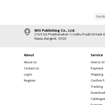
Sort B
MIS Publishing Co., Ltd.
213/3 Soi Phatthanakan 1 ( Sathu Pradit 34 Yaek 
Nawa, Bangkok, 10120
About
Service
About Us
How to Or
Contact Us
Payment
Log In
Shipping
Register
Confirm 
Tracking
Download
Catalogue
Support