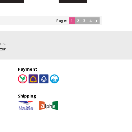
Page:
1
2
3
4
Just
ter.
Payment
Shipping