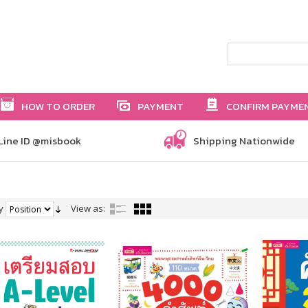
HOW TO ORDER
PAYMENT
CONFIRM PAYME
Line ID @misbook
Shipping Nationwide
y
View as: