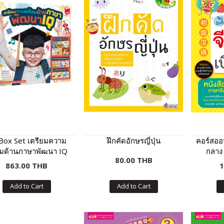
 Box Set เตรียมความ
ฝึกคัดอักษรญี่ปุ่น
คอร์สออ
อมด้านภาษาพัฒนา IQ
กลาง (
80.00 THB
13 เล่ม
863.00 THB
1
Add to Cart
Add to Cart