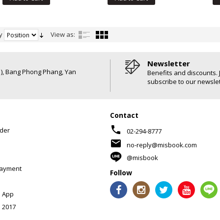
y
View as:
Newsletter
6 ), Bang Phong Phang, Yan
Benefits and discounts. 
subscribe to our newslet
Contact
phone
der
02-294-8777
mail
no-reply@misbook.com
@misbook
Payment
Follow
 App
 2017