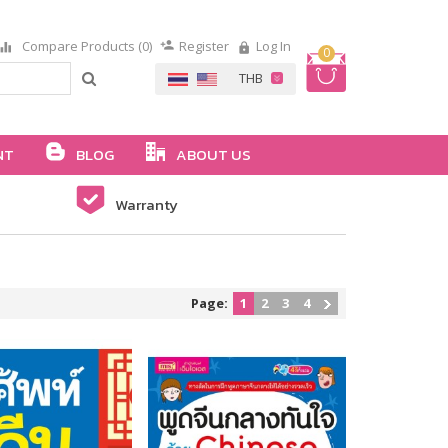
Compare Products (0)
Register
Log In
0
NT
BLOG
ABOUT US
Warranty
Page:
1
2
3
4