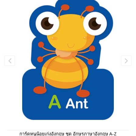
การ์ดหนูน้อยเก่งอังกฤษ ชุด อักษรภาษาอังกฤษ A-Z