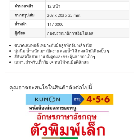
จำนวนหน้า
12 หน้า
ขนาดรูปเล่ม
203 x 203 x 25 mm.
น้ำหนัก
117.0000
ผู้เขียน
กองบรรณาธิการเอ็มไอเอส
ขนาดเล่มพอดี
เหมาะกับมือลูกหัดจับ
พลิก
เปิด
นุ่มนิ่ม
น้ำหนักเบา
เปิดง่าย
ลอยน้ำได้
กดแล้วมีเสียงปิ๊บ
ๆ
สีสันสดใสสวยงาม
ดึงดูดและกระตุ้นสายตาเด็กๆ
เหมาะสำหรับเด็กวัย
0+
ทนไม้ทนมือดีนักแล
คุณอาจจะสนใจในสินค้าดังต่อไปนี้