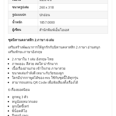
ขนาดรูปเล่ม
260 x 318
รูปแบบปก
ปกอ่อน
น้ำหนัก
1857.0000
ผู้เขียน
สำนักพิมพ์เอ็มไอเอส
ชุดนิทานคลาสสิก 2 ภาษา 6 เล่ม
เสริมสร้างพัฒนาการให้ลูกรักกับนิทานคลาสสิก 2 ภาษา อ่านสนุก
เสริมทักษะภาษาอังกฤษ
2 ภาษาใน 1 เล่ม อังกฤษ-ไทย
ภาพเยอะ สีสวย สดใส น่ารักมาก
เนื้อเรื่องอ่านง่าย เข้าใจง่าย ภาษาสวย
ขนาดเล่มกำลังดี เหมาะกับวัยของลูก
ใครมีปากกาพูดได้ของ mis ใช้กับชุดนี้ได้ทุกรุ่น
สามารถแสกน QR Code เพื่อฟังเสียงทั้งเรื่องได้
6 เรื่องยอดนิยม
ลูกหมู 3 ตัว
หนูน้อยหมวกแดง
ลูกเป็ดขี้เหร่
พิน็อคคิโอ
ปีเตอร์ แพน