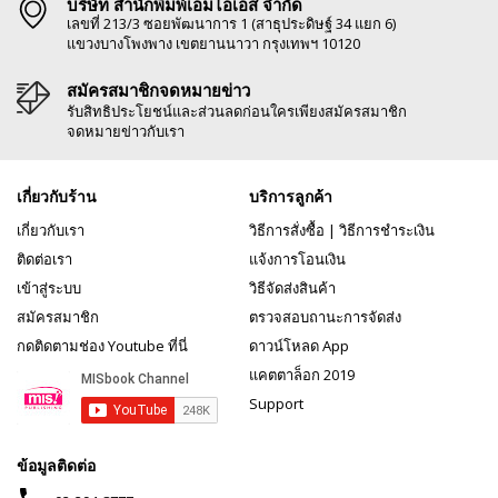
บริษัท สำนักพิมพ์เอ็มไอเอส จำกัด
เลขที่ 213/3 ซอยพัฒนาการ 1 (สาธุประดิษฐ์ 34 แยก 6)
แขวงบางโพงพาง เขตยานนาวา กรุงเทพฯ 10120
สมัครสมาชิกจดหมายข่าว
รับสิทธิประโยชน์และส่วนลดก่อนใครเพียงสมัครสมาชิก
จดหมายข่าวกับเรา
เกี่ยวกับร้าน
บริการลูกค้า
เกี่ยวกับเรา
วิธีการสั่งซื้อ
|
วิธีการชำระเงิน
ติดต่อเรา
แจ้งการโอนเงิน
เข้าสู่ระบบ
วิธีจัดส่งสินค้า
สมัครสมาชิก
ตรวจสอบถานะการจัดส่ง
กดติดตามช่อง Youtube ที่นี่
ดาวน์โหลด App
แคตตาล็อก 2019
Support
ข้อมูลติดต่อ
phone