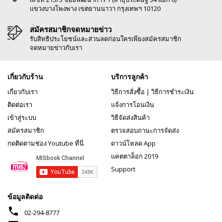
แขวงบางโพงพาง เขตยานนาวา กรุงเทพฯ 10120
สมัครสมาชิกจดหมายข่าว
รับสิทธิประโยชน์และส่วนลดก่อนใครเพียงสมัครสมาชิก
จดหมายข่าวกับเรา
เกี่ยวกับร้าน
บริการลูกค้า
เกี่ยวกับเรา
วิธีการสั่งซื้อ
|
วิธีการชำระเงิน
ติดต่อเรา
แจ้งการโอนเงิน
เข้าสู่ระบบ
วิธีจัดส่งสินค้า
สมัครสมาชิก
ตรวจสอบถานะการจัดส่ง
กดติดตามช่อง Youtube ที่นี่
ดาวน์โหลด App
แคตตาล็อก 2019
Support
ข้อมูลติดต่อ
phone
02-294-8777