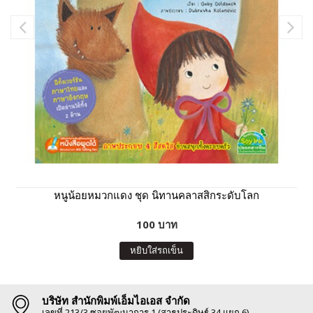
หนูน้อยหมวกแดง ชุด นิทานคลาสสิกระดับโลก
100 บาท
หยิบใส่รถเข็น
บริษัท สำนักพิมพ์เอ็มไอเอส จำกัด
เลขที่ 213/3 ซอยพัฒนาการ 1 (สาธุประดิษฐ์ 34 แยก 6)