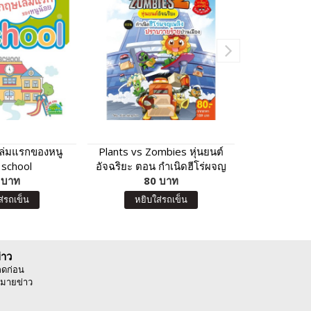
เล่มแรกของหนู
Plants vs Zombies หุ่นยนต์
หนูน้อยหัดลา
: school
อัจฉริยะ ตอน กำเนิดฮีโร่ผจญ
 บาท
เพลิงปราบวายร้ายป่วนเมือง
80 บาท
4
ส่รถเข็น
หยิบใส่รถเข็น
หยิบ
่าว
ลดก่อน
มายข่าว