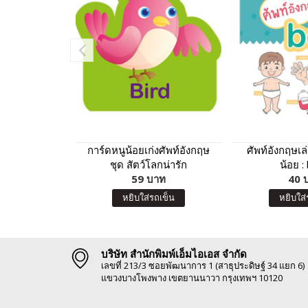
การ์ดหนูน้อยเก่งศัพท์อังกฤษ
ศัพท์อังกฤษเ
ชุด สัตว์โลกน่ารัก
น้อย :
59 บาท
40 
หยิบใส่รถเข็น
หยิบใส่
บริษัท สำนักพิมพ์เอ็มไอเอส จำกัด
เลขที่ 213/3 ซอยพัฒนาการ 1 (สาธุประดิษฐ์ 34 แยก 6)
แขวงบางโพงพาง เขตยานนาวา กรุงเทพฯ 10120