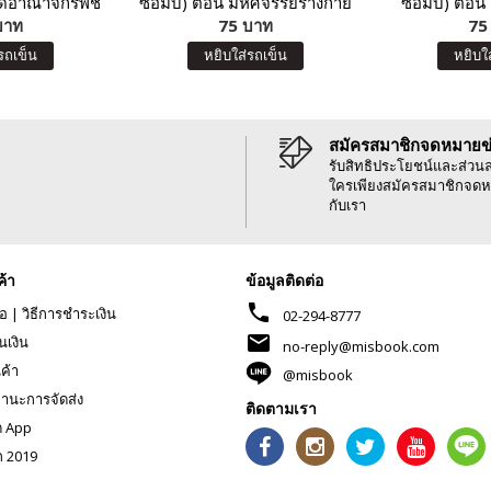
ิดอาณาจักรพืช
ซอมบี้) ตอน มหัศจรรย์ร่างกาย
ซอมบี้) ตอน
านกเจ้าเวหา
บาท
ของเรา และโภชนาการน่ารู้
75 บาท
โลก
75
รถเข็น
หยิบใส่รถเข็น
หยิบใ
สมัครสมาชิกจดหมายข
รับสิทธิประโยชน์และส่วน
ใครเพียงสมัครสมาชิกจดห
กับเรา
ค้า
ข้อมูลติดต่อ
phone
้อ
|
วิธีการชำระเงิน
02-294-8777
mail
นเงิน
no-reply@misbook.com
นค้า
@misbook
านะการจัดส่ง
ติดตามเรา
ด App
ก 2019