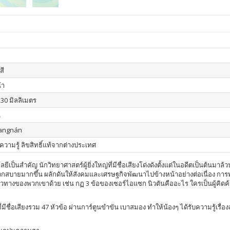
สี
้า
230 มิลลิเมตร
น
iangnán
ความรู้ ลิขสิทธิ์แท้จากต่างประเทศ
คัญ นักวิทยาศาสตร์ผู้ยิ่งใหญ่ที่มีชื่อเสียงโด่งดังตั้งแต่ในอดีตเป็นต้นมาล้วนมี
สะดวกสบายมากขึ้น ผลักดันให้สังคมและเศรษฐกิจพัฒนาไปข้างหน้าอย่างต่อเนื่อง ก
ทางของพวกเขาด้วย เช่น กฏ 3 ข้อของเซอร์ไอแซก นิวตันคืออะไร ใครเป็นผู้คิดค้นเ
ที่มีชื่อเสียงรวม 47 หัวข้อ ผ่านการ์ตูนขำขัน เบาสมอง ทำให้น้องๆ ได้รับความรู้เรื่