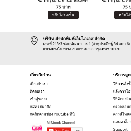
ซอมบี้) ตอน ยานพาหนะพา
ซอมบี้) ตอน เป
ตะลุย เมืองมหาสนุก
75 บาท
พรรณ และเหล่
75 
หยิบใส่รถเข็น
หยิบใส่
บริษัท สำนักพิมพ์เอ็มไอเอส จำกัด
เลขที่ 213/3 ซอยพัฒนาการ 1 (สาธุประดิษฐ์ 34 แยก 6)
แขวงบางโพงพาง เขตยานนาวา กรุงเทพฯ 10120
เกี่ยวกับร้าน
บริการลูก
เกี่ยวกับเรา
วิธีการสั่งซื
ติดต่อเรา
แจ้งการโอ
เข้าสู่ระบบ
วิธีจัดส่งสิ
สมัครสมาชิก
ตรวจสอบถ
กดติดตามช่อง Youtube ที่นี่
ดาวน์โหล
แคตตาล็อ
Support