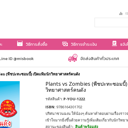
เป
ษะ
วิธีการสั่งซื้อ
วิธีการชำระเงิน
แจ้ง
Line ID @misbook
จัดส่งสินค้าทั่วประเทศ
s (พืชปะทะซอมบี้) เปิดแฟ้มนักวิทยาศาสตร์คนดัง
Plants vs Zombies (พืชปะทะซอมบี้) 
วิทยาศาสตร์คนดัง
รหัสสินค้า:
P-YOU-1222
ISBN:
9786164301702
ปริศนาชวนฉงน ให้น้องๆ ค้นหาคำตอบผ่านเรื่องราวจา
เข้าใจมากยิ่งขึ้นด้วยความรู้เพิ่มเติมเกี่ยวกับนักวิทย
สถานะของสินค้า :
สินค้าพร้อมส่ง