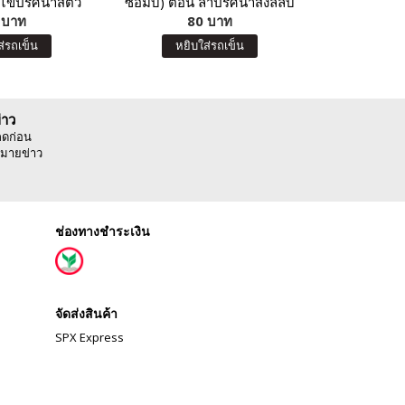
 ไขปริศนาสัตว์
ซอมบี้) ตอน ล่าปริศนาสิ่งลี้ลับ
ซอมบี้) 
น่ารู้
 บาท
และโบราณคดีสุดพิศวง
80 บาท
วิทยาศาสตร
8
ส่รถเข็น
หยิบใส่รถเข็น
หยิบ
่าว
ลดก่อน
มายข่าว
ช่องทางชำระเงิน
จัดส่งสินค้า
SPX Express