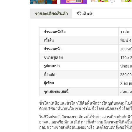
รายละเอียดสินค้า
รีวิวสินค้า
จำนวนหนังสือ
1 เล่ม
เนื้อใน
พิมพ์ 4 
จำนวนหน้า
208 หน
ขนาดรูปเล่ม
170 x 
รูปแบบปก
ปกอ่อ
น้ำหนัก
280.00
ผู้เขียน
Xiào j
จุดเด่นของเล่มนี้
สุดยอด
ขั้วโลกเหนือและขั้วโลกใต้คือพื้นที่กว้างใหญ่ที่ปกคลุมไปด
ด้วยปริศนาที่น่าสนใจ เช่น ทำไมขั้วโลกเหนือและขั้วโลกใต
ในชีวิตประจำวันของเรามักจะได้รับข่าวสารเกี่ยวกับภัยพิบัต
อาจละเลยหรือเพิกเฉยได้ การตั้งคำถามถึงสาเหตุที่เกิดขึ้
ถล่มความช่วยเหลือตนเองอย่างไร เหตุใดฝนตกจึงก่อให้เ