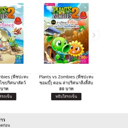
mbies (พืชปะทะ
Plants vs Zombies (พืชปะทะ
Plants vs Z
 ไขปริศนาสัตว์
ซอมบี้) ตอน ล่าปริศนาสิ่งลี้ลับ
ซอมบี้) 
น่ารู้
 บาท
และโบราณคดีสุดพิศวง
80 บาท
วิทยาศาสตร
8
ส่รถเข็น
หยิบใส่รถเข็น
หยิบ
่าว
ลดก่อน