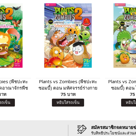
bies (พืชปะทะ
Plants vs Zombies (พืชปะทะ
Plants vs Zo
ิดอาณาจักรพืช
ซอมบี้) ตอน มหัศจรรย์ร่างกาย
ซอมบี้) ตอน
านกเจ้าเวหา
บาท
ของเรา และโภชนาการน่ารู้
75 บาท
โลก
75
รถเข็น
หยิบใส่รถเข็น
หยิบใ
สมัครสมาชิกจดหมายข
รับสิทธิประโยชน์และส่วน