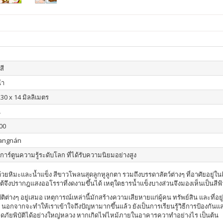
สี
้า
230 x 14 มิลลิเมตร
น
00
iangnán
การ์ตูนความรู้ระดับโลก ที่ได้รับความนิยมอย่างสูง
้วยหิมะและน้ำแข็ง สีขาวโพลนสุดลูกหูลูกตา รวมถึงบรรดาสัตว์ต่างๆ ที่อาศัยอยู่ในถิ่
้จึงปรากฎแสงออโรราที่งดงามขึ้นได้ เหตุใดธารน้ำแข็งบางส่วนจึงมองเห็นเป็นสีฟ้า 
ิต่างๆ อยู่เสมอ เหตุการณ์เหล่านี้มักสร้างความเสียหายแก่ผู้คน ทรัพย์สิน และที่อยู
น นอกจากจะทำให้เราเข้าใจถึงปัญหามากขึ้นแล้ว ยังเป็นการเรียนรู้วิธีการป้องกันแ
กิดภัยพิบัติได้อย่างใหญ่หลวง หากเกิดไฟไหม้ภายในอาคารควาทำอย่างไร เป็นต้น