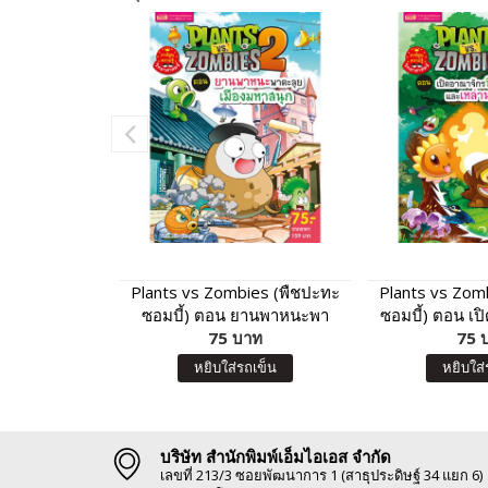
Plants vs Zombies (พืชปะทะ
Plants vs Zom
ซอมบี้) ตอน ยานพาหนะพา
ซอมบี้) ตอน เป
ตะลุย เมืองมหาสนุก
75 บาท
พรรณ และเหล่
75 
หยิบใส่รถเข็น
หยิบใส่
บริษัท สำนักพิมพ์เอ็มไอเอส จำกัด
เลขที่ 213/3 ซอยพัฒนาการ 1 (สาธุประดิษฐ์ 34 แยก 6)