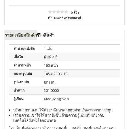
0 รีวิว
เป็นคนแรกที่รีวิวสินค้านี้
รายละเอียดสินค้า
รีวิวสินค้า
จำนวนหนังสือ
1 เล่ม
เนื้อใน
พิมพ์ 4 สี
จำนวนหน้า
160 หน้า
ขนาดรูปเล่ม
145 x 210 x 10
รูปแบบปก
ปกอ่อน
น้ำหนัก
201.0000
ผู้เขียน
Xiao Jiang Nan
ปริศนาชวนฉงน ให้น้องๆ ค้นหาคำตอบผ่านเรื่องราวจากการ์ตูน
เสริมความเข้าใจให้มากยิ่งขึ้น ด้วยความรู้เพิ่มเติมเกี่ยวกับ
เทคโนโลยีแห่งโลกอนาคต
โดยเป็นสิ่งที่คาดการณ์ได้ว่าจะเกิดขึ้น แต่ยังไม่เกิดขึ้นจริงในปัจจุบัน