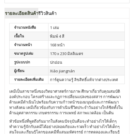
รายละเอียดสินค้า
รีวิวสินค้า
จำนวนหนังสือ
1 เล่ม
เนื้อใน
พิมพ์ 4 สี
จำนวนหน้า
168 หน้า
ขนาดรูปเล่ม
170 x 230 มิลลิเมตร
รูปแบบปก
ปกอ่อน
ผู้เขียน
Xiào jiangnán
รายละเอียดเพิ่มเติม
การ์ตูนความรู้ ลิขสิทธิ์แท้จากต่างประเทศ
เคมีเป็นสาขาหนึ่งของวิทยาศาสตร์กายภาพ ศึกษาเกี่ยวกับคุณสมบัติ
องค์ประกอบ โครงสร้างและกฏการเปลี่ยนแปลงของสสาร การพัฒนา
ด้านเคมีดำเนินไปพร้อมกับความก้าวหน้าของมนุษย์และการพัฒนา
ทางสังคม เคมีเกี่ยวข้องกับการดำเนินชีวิตประจำวันอย่างใกล้ชิดทั้งใน
ด้านอุตสาหกรรม เกษตรกรรม การแพทย์ สภาพแวดล้อม เป็นต้น
หัวข้อหนึ่งที่พูดถึงกันมากในสังคมปัจจุบันคือจะทำอย่างไรให้เด็กๆ
ทำความรู้จักกับเคมีได้อย่างปลอดภัยและรวดเร็ว ทำอย่างไรให้เด็กๆ
สนใจและเรียนรู้โลกของเคมีที่แสนมหัศจรรย์ การทดลองและเรียนรู้