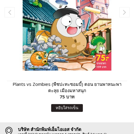
Plants vs Zombies (พืชปะทะซอมบี้) ตอน ยานพาหนะพา
ตะลุย เมืองมหาสนุก
75 บาท
หยิบใส่รถเข็น
บริษัท สำนักพิมพ์เอ็มไอเอส จำกัด