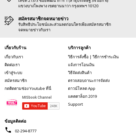
เลขที่ 213/3 ซอยพัฒนาการ 1 (สาธุประดิษฐ์ 34 แยก 6)
แขวงบางโพงพาง เขตยานนาวา กรุงเทพฯ 10120
สมัครสมาชิกจดหมายข่าว
รับสิทธิประโยชน์และส่วนลดก่อนใครเพียงสมัครสมาชิก
จดหมายข่าวกับเรา
เกี่ยวกับร้าน
บริการลูกค้า
เกี่ยวกับเรา
วิธีการสั่งซื้อ
|
วิธีการชำระเงิน
ติดต่อเรา
แจ้งการโอนเงิน
เข้าสู่ระบบ
วิธีจัดส่งสินค้า
สมัครสมาชิก
ตรวจสอบถานะการจัดส่ง
กดติดตามช่อง Youtube ที่นี่
ดาวน์โหลด App
แคตตาล็อก 2019
Support
ข้อมูลติดต่อ
phone
02-294-8777