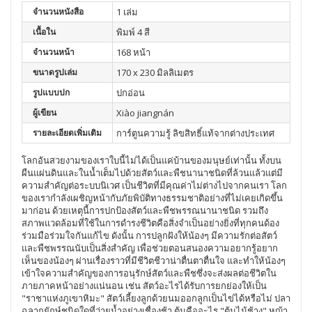
จำนวนหนังสือ
1 เล่ม
เนื้อใน
พิมพ์ 4 สี
จำนวนหน้า
168 หน้า
ขนาดรูปเล่ม
170 x 230 มิลลิเมตร
รูปแบบปก
ปกอ่อน
ผู้เขียน
Xiào jiangnán
รายละเอียดเพิ่มเติม
การ์ตูนความรู้ ลิขสิทธิ์แท้จากต่างประเทศ
โลกอันสวยงามของเราใบนี้ไม่ได้เป็นแค่บ้านของมนุษย์เท่านั้น ทั้งบน
ผืนแผ่นดินและในน้ำเต็มไปด้วยสัตว์และพืชนานาชนิดที่ล้วนแล้วแต่มี
ความสำคัญต่อระบบนิเวศ เป็นชีวิตที่มีคุณค่าไม่ต่างไปจากคนเรา โลก
ของเรากำลังเผชิญหน้ากับภัยพิบัติทางธรรมชาติอย่างที่ไม่เคยเกิดขึ้น
มาก่อน ด้วยเหตุนี้การปกป้องสัตว์และพืชพรรณนานาชนิด รวมถึง
สภาพแวดล้อมที่ใช้ในการดำรงชีวิตคือสิ่งจำเป็นอย่างยิ่งที่ทุกคนด้อง
ร่วมมือร่วมใจกันแก้ไข ดังนั้น การปลูกฝังให้น้องๆ มีความรักต่อสัตว์
และพืชพรรณนับเป็นสิ่งสำคัญ เพื่อช่วยตอนสนองความอยากรู้อยาก
เห็นของน้องๆ ผ่านเรื่องราวที่มีชีวิตชีวาน่าตื่นตาตื่นใจ และทำให้น้องๆ
เข้าใจความสำคัญของการอนุรักษ์สัตว์และพืชซึ่งจะส่งผลต่อชีวิตใน
ภายภาคหน้าอย่างแน่นอน เช่น สัตว์อะไรได้รับการยกย่องให้เป็น
"ราชาแห่งภูเขาหิมะ" สัตว์เลี้ยงลูกด้วยนมออกลูกเป็นไข่ได้หรือไม่ ปลา
ฉลากยักษ์ชนิดใดที่ว่ายน้ำอย่างเชื่องช้า ต้นคืออะไร "ต้นไม้ช้าง" หญ้า