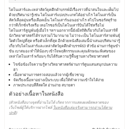
ไดโนเสาร์และเหล่าสัตว์ยุคดึกดำบรรพ์มีเรื่องราวที่น่าสนใจและเต็มไป
ด้วยปริศนาน่ารู้เช่น ไดโนเสาร์แบ่งประเภทได้อย่างไร ไดโนเสาร์เป็น
สัตว์เลือดอุ่นหรือเลือดเย็น ไดโนเสาร์นอนอย่างไร สไปโนซอรัสดุร้าย
กว่าทีเร็กซ์จริงหรือ เทอโรซอร์เป็นไดโนเสาร์บินได้ใช่หรือไม่
ไดโนเสาร์สูญพันธุ์เมื่อไร ฯลฯ นอกจากนี้ยังมีสถิติเกี่ยวกับไดโนเสาร์ที่
นักวิทยาศาสตร์ได้รวบรวมไว้มากมาย ไม่ว่าจะเป็น ไดโนเสาร์สายพันธุ์
ใดตัวใหญ่ที่สุด หรือตัวเล็กที่สุด อีกด้วยหนังสือเล่มนี้นำเสนอปริศนาน่ารู้
เกี่ยวกับไดโนเสาร์และเหล่าสัตว์ยุคดึกดำบรรพ์63 หัวข้อ ผ่านการ์ตูนขำ
ขัน เบาสมอง ทำให้น้องๆ เข้าใจพฤติกรรมและคุณลักษณะพิเศษของ
เหล่าไดโนเสาร์ พร้อมๆ กับได้รับความรู้พื้นฐานทางวิทยาศาสตร์
ไขข้อข้องใจความรู้ทางวิทยาศาสตร์ผ่านการ์ตูนแสนสนุกปนความ
ฮา
เนื้อหาผ่านการตรวจสอบแล้วจากผู้เชี่ยวชาญ
จัดเรียงเนื้อหาอย่างเป็นระบบ เพื่อให้ทำความเข้าใจได้ง่าย
ภาพประกอบสี่สีสดใส อ่านง่าย สบายตา
ตัวอย่างเนื้อหาในหนังสือ
(ตัวหนังสือบางจุดที่อ่านไม่ได้ เกิดจากการแสดงผลผิดพลาดของ
เว็บไซต์ผู้ให้บริการฝากไฟล์
ในหนังสือเล่มจริงสามารถอ่านได้ตาม
ปกติ
)