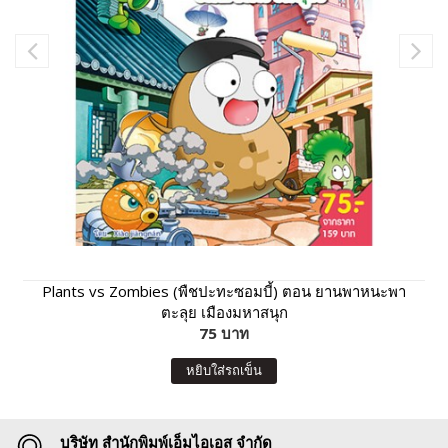
Plants vs Zombies (พืชปะทะซอมบี้) ตอน ยานพาหนะพา
ตะลุย เมืองมหาสนุก
75 บาท
หยิบใส่รถเข็น
บริษัท สำนักพิมพ์เอ็มไอเอส จำกัด