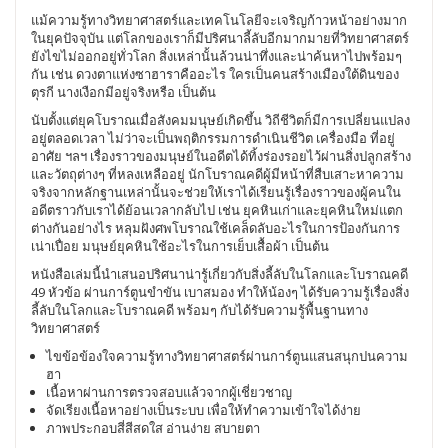
แม้ความรู้ทางวิทยาศาสตร์และเทคโนโลยีจะเจริญก้าวหน้าอย่างมาก
ในยุคปัจจุบัน แต่โลกของเราก็มีปริศนาลี้ลับอีกมากมายที่วิทยาศาสตร์
ยังไขไม่ออกอยู่ทั่วโลก สิ่งเหล่านั้นล้วนน่าทึ่งและน่าค้นหาไปพร้อมๆ
กัน เช่น ดวงตาแห่งซาฮาราคืออะไร ใครเป็นคนสร้างเมืองใต้ดินของ
ตุรกี นางเงือกมีอยู่จริงหรือ เป็นต้น
นับตั้งแต่ยุคโบราณเมื่อสังคมมนุษย์เกิดขึ้น วิถีชีวิตก็มีการเปลี่ยนแปลง
อยู่ตลอดเวลา ไม่ว่าจะเป็นพฤติกรรมการดำเนินชีวิต เครื่องมือ ที่อยู่
อาศัย ฯลฯ เรื่องราวของมนุษย์ในอดีตได้ทิ้งร่องรอยไว้ผ่านสิ่งปลูกสร้าง
และวัตถุต่างๆ ที่หลงเหลืออยู่ นักโบราณคดีผู้มีหน้าที่สืบเสาะหาความ
จริงจากหลักฐานเหล่านั้นจะช่วยให้เราได้เรียนรู้เรื่องราวของผู้คนใน
อดีตราวกับเราได้ย้อนเวลากลับไป เช่น ยุคหินเก่าและยุคหินใหม่แตก
ต่างกันอย่างไร หลุมฝังศพโบราณใช้เคล็ดลับอะไรในการป้องกันการ
เน่าเปื่อย มนุษย์ยุคหินใช้อะไรในการเย็บเสื้อผ้า เป็นต้น
หนังสือเล่มนี้นำเสนอปริศนาน่ารู้เกี่ยวกับสิ่งลี้ลับในโลกและโบราณคดี
49 หัวข้อ ผ่านการ์ตูนขำขัน เบาสมอง ทำให้น้องๆ ได้รับความรู้เรื่องสิ่ง
ลี้ลับในโลกและโบราณคดี พร้อมๆ กับได้รับความรู้พื้นฐานทาง
วิทยาศาสตร์
ไขข้อข้องใจความรู้ทางวิทยาศาสตร์ผ่านการ์ตูนแสนสนุกปนความ
ฮา
เนื้อหาผ่านการตรวจสอบแล้วจากผู้เชี่ยวชาญ
จัดเรียงเนื้อหาอย่างเป็นระบบ เพื่อให้ทำความเข้าใจได้ง่าย
ภาพประกอบสี่สีสดใส อ่านง่าย สบายตา