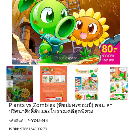
Tap to expand
Plants vs Zombies (พืชปะทะซอมบี้) ตอน ล่า
ปริศนาสิ่งลี้ลับและโบราณคดีสุดพิศวง
รหัสสินค้า:
P-YOU-914
ISBN:
9786164300279