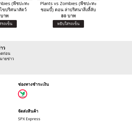
mbies (พืชปะทะ
Plants vs Zombies (พืชปะทะ
Plants vs Z
 ไขปริศนาสัตว์
ซอมบี้) ตอน ล่าปริศนาสิ่งลี้ลับ
ซอมบี้) 
น่ารู้
 บาท
และโบราณคดีสุดพิศวง
80 บาท
วิทยาศาสตร
8
ส่รถเข็น
หยิบใส่รถเข็น
หยิบ
่าว
ลดก่อน
มายข่าว
ช่องทางชำระเงิน
จัดส่งสินค้า
SPX Express