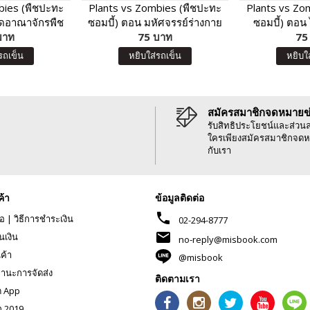
bies (พืชปะทะ
Plants vs Zombies (พืชปะทะ
Plants vs Zo
ิดอาณาจักรพืช
ซอมบี้) ตอน มหัศจรรย์ร่างกาย
ซอมบี้) ตอน
านกเจ้าเวหา
บาท
ของเรา และโภชนาการน่ารู้
75 บาท
โลก
75
รถเข็น
หยิบใส่รถเข็น
หยิบใ
สมัครสมาชิกจดหมายข
รับสิทธิประโยชน์และส่วน
ใครเพียงสมัครสมาชิกจดห
กับเรา
ค้า
ข้อมูลติดต่อ
phone
้อ
|
วิธีการชำระเงิน
02-294-8777
mail
นเงิน
no-reply@misbook.com
นค้า
@misbook
านะการจัดส่ง
ติดตามเรา
ด App
ก 2019