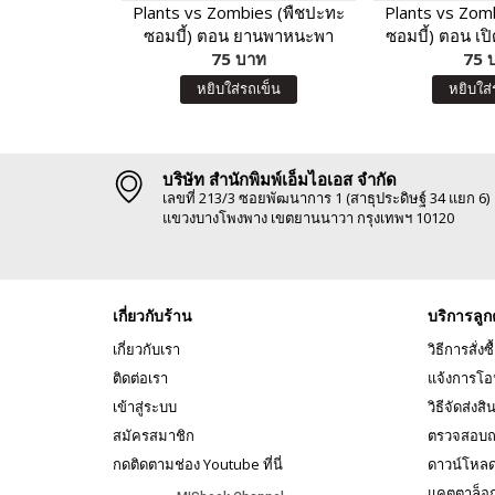
Plants vs Zombies (พืชปะทะ
Plants vs Zom
ซอมบี้) ตอน ยานพาหนะพา
ซอมบี้) ตอน เป
ตะลุย เมืองมหาสนุก
75 บาท
พรรณ และเหล่
75 
หยิบใส่รถเข็น
หยิบใส่
บริษัท สำนักพิมพ์เอ็มไอเอส จำกัด
เลขที่ 213/3 ซอยพัฒนาการ 1 (สาธุประดิษฐ์ 34 แยก 6)
แขวงบางโพงพาง เขตยานนาวา กรุงเทพฯ 10120
เกี่ยวกับร้าน
บริการลูก
เกี่ยวกับเรา
วิธีการสั่งซื
ติดต่อเรา
แจ้งการโอ
เข้าสู่ระบบ
วิธีจัดส่งสิ
สมัครสมาชิก
ตรวจสอบถ
กดติดตามช่อง Youtube ที่นี่
ดาวน์โหล
แคตตาล็อ