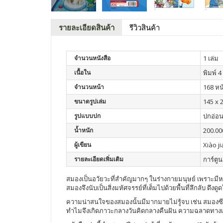
รายละเอียดสินค้า
รีวิวสินค้า
จำนวนหนังสือ
1 เล่ม
เนื้อใน
พิมพ์ 4 
จำนวนหน้า
168 หน
ขนาดรูปเล่ม
145 x 
รูปแบบปก
ปกอ่อ
น้ำหนัก
200.00
ผู้เขียน
Xiào j
รายละเอียดเพิ่มเติม
การ์ตูน
สมองเป็นอวัยวะที่สำคัญมากๆ ในร่างกายมนุษย์ เพราะมีห
สมองจึงนับเป็นสิ่งมหัศจรรย์ที่เต็มไปด้วยพื้นที่ลึกลับ ดึ
ความน่าสนใจของสมองนั้นมีมากมายไม่รู้จบ เช่น สมอ
ทำไมจึงเกิดภาวะกลางวันคิดกลางคืนฝัน ความฉลาดทางเ