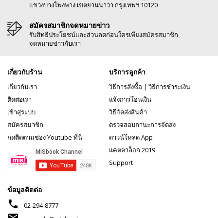
แขวงบางโพงพาง เขตยานนาวา กรุงเทพฯ 10120
สมัครสมาชิกจดหมายข่าว
รับสิทธิประโยชน์และส่วนลดก่อนใครเพียงสมัครสมาชิก
จดหมายข่าวกับเรา
เกี่ยวกับร้าน
บริการลูกค้า
เกี่ยวกับเรา
วิธีการสั่งซื้อ
|
วิธีการชำระเงิน
ติดต่อเรา
แจ้งการโอนเงิน
เข้าสู่ระบบ
วิธีจัดส่งสินค้า
สมัครสมาชิก
ตรวจสอบถานะการจัดส่ง
กดติดตามช่อง Youtube ที่นี่
ดาวน์โหลด App
แคตตาล็อก 2019
Support
ข้อมูลติดต่อ
phone
02-294-8777
mail