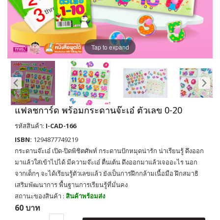
Tap to expand
แฟลชการ์ด พร้อมกระดานจ๊ะเอ๋ ตัวเลข 0-20
รหัสสินค้า:
I-CAD-166
ISBN:
1294877749219
กระดานจ๊ะเอ๋ เปิด-ปิดพิชิตศัพท์ กระดานปักหมุดน่ารัก น่าเรียนรู้ ดึงออก
มาแล้วใส่เข้าไปได้ มีความจ๊ะเอ๋ ตื่นเต้น ดึงออกมาแล้วเจออะไร นอก
จากเด็กๆ จะได้เรียนรู้ตัวเลขแล้ว ยังเป็นการฝึกกล้ามเนื้อมือ ฝึกสมาธิ
เสริมพัฒนาการ พื้นฐานการเรียนรู้ที่มั่นคง
สถานะของสินค้า :
สินค้าพร้อมส่ง
60 บาท