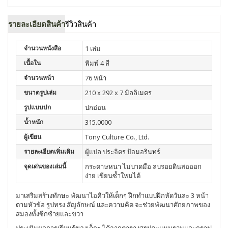
รายละเอียดสินค้า
รีวิวสินค้า
จำนวนหนังสือ
1 เล่ม
เนื้อใน
พิมพ์ 4 สี
จำนวนหน้า
76 หน้า
ขนาดรูปเล่ม
210 x 292 x 7 มิลลิเมตร
รูปแบบปก
ปกอ่อน
น้ำหนัก
315.0000
ผู้เขียน
Tony Culture Co., Ltd.
รายละเอียดเพิ่มเติม
ผู้แปล ประจิตร ป้อมอรินทร์
จุดเด่นของเล่มนี้
กระดาษหนา ไม่บาดมือ ลบรอยดินสอออก
ง่าย เขียนซ้ำใหม่ได้
มาเสริมสร้างทักษะ พัฒนาไอคิวให้เด็กๆ ฝึกทำแบบฝึกหัดวันละ 3 หน้า
ตามหัวข้อ รูปทรง สัญลักษณ์ และความคิด จะช่วยพัฒนาศักยภาพของ
สมองทั้งซีกซ้ายและขวา