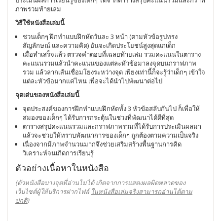
ประเมินผลการเรียนรู้ของเด็กๆ ได้จากตารางสรุปคะแนนรวมและกราฟ
ภาพรวมท้ายเล่ม
วิธีใช้หนังสือเล่มนี้
ชวนเด็กๆ ฝึกทำแบบฝึกหัดวันละ 3 หน้า (ตามหัวข้อรูปทรง
สัญลักษณ์ และความคิด) อันจะเกิดประโยชน์สูงสุดแก่เด็ก
เมื่อทำเสร็จแล้ว ตรวจคำตอบที่เฉลยท้ายเล่ม รวมคะแนนในตาราง
คะแนนรวมแล้วนำคะแนนของแต่ละหัวข้อมาลงจุดบนกราฟภาพ
รวม แล้วลากเส้นเชื่อมโยงระหว่างจุด เพียงเท่านี้ก็จะรู้ว่าเด็กๆ เข้าใจ
แต่ละหัวข้อมากแค่ไหน เพื่อจะได้นำไปพัฒนาต่อไป
จุดเด่นของหนังสือเล่มนี้
จุดประสงค์ของการฝึกทำแบบฝึกหัดทั้ง 3 หัวข้อสลับกันไป ก็เพื่อให้
สมองของเด็กๆ ได้รับการกระตุ้นในช่วงที่พัฒนาได้ดีที่สุด
ตารางสรุปคะแนนรวมและกราฟภาพรวมที่ได้รับการประเมินผลมา
แล้วจะช่วยให้ทราบพัฒนาการของเด็กๆ ถูกต้องตามความเป็นจริง
เนื่องจากมีภาพจำนวนมากจึงช่วยเสริมสร้างพื้นฐานการคิด
วิเคราะห์จนเกิดการเรียนรู้
ตัวอย่างเนื้อหาในหนังสือ
(ตัวหนังสือบางจุดที่อ่านไม่ได้ เกิดจากการแสดงผลผิดพลาดของ
เว็บไซต์ผู้ให้บริการฝากไฟล์
ในหนังสือเล่มจริงสามารถอ่านได้ตาม
ปกติ
)