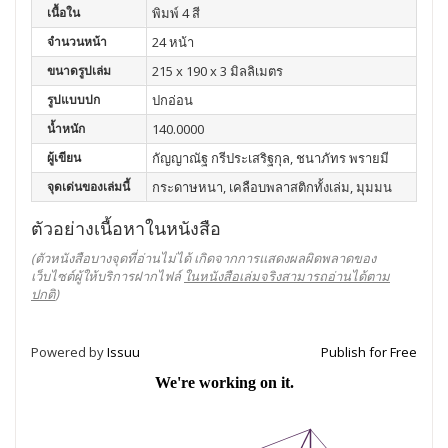
เนื้อใน
พิมพ์ 4 สี
จำนวนหน้า
24 หน้า
ขนาดรูปเล่ม
215 x 190 x 3 มิลลิเมตร
รูปแบบปก
ปกอ่อน
น้ำหนัก
140.0000
ผู้เขียน
กัญญาณัฐ กรีประเสริฐกุล, ชนาภัทร พรายมี
จุดเด่นของเล่มนี้
กระดาษหนา, เคลือบพลาสติกทั้งเล่ม, มุมมน
ตัวอย่างเนื้อหาในหนังสือ
(ตัวหนังสือบางจุดที่อ่านไม่ได้ เกิดจากการแสดงผลผิดพลาดของ
เว็บไซต์ผู้ให้บริการฝากไฟล์
ในหนังสือเล่มจริงสามารถอ่านได้ตาม
ปกติ
)
Powered by
Issuu
Publish for Free