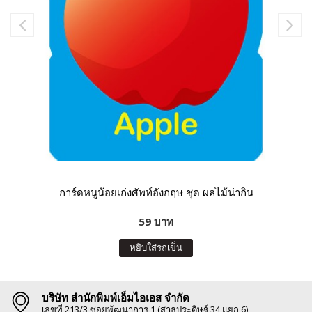
การ์ดหนูน้อยเก่งศัพท์อังกฤษ ชุด ผลไม้น่ากิน
59 บาท
หยิบใส่รถเข็น
บริษัท สำนักพิมพ์เอ็มไอเอส จำกัด
เลขที่ 213/3 ซอยพัฒนาการ 1 (สาธุประดิษฐ์ 34 แยก 6)