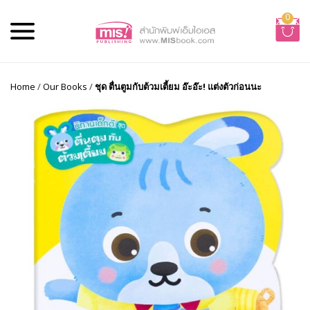
0
Home
/
Our Books
/
ชุด ตื่นตูมกับต้วมเตี้ยม อ๊ะอ๊ะ! แต่งตัวก่อนนะ