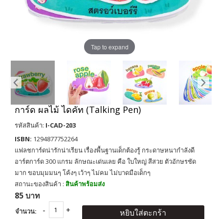
Tap to expand
การ์ด ผลไม้ ไดคัท (Talking Pen)
รหัสสินค้า:
I-CAD-203
ISBN:
1294877752264
แฟลชการ์ดน่ารักน่าเรียน เรื่องพื้นฐานเด็กต้องรู้ กระดาษหนากำลังดี
อาร์ตการ์ด 300 แกรม ลักษณะเด่นเลย คือ ใบใหญ่ สีสวย ตัวอักษรชัด
มาก ขอบมุมมนๆ โค้งๆ เว้าๆ ไม่คม ไม่บาดมือเด็กๆ
สถานะของสินค้า :
สินค้าพร้อมส่ง
85 บาท
จำนวน:
หยิบใส่ตะกร้า