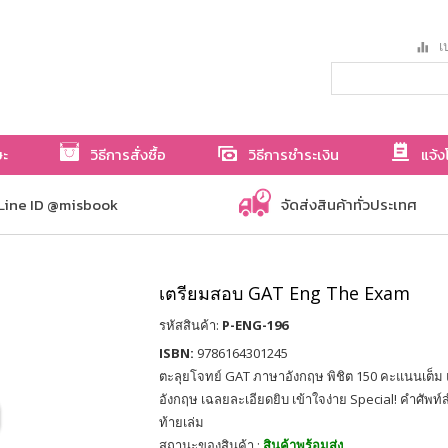
เป
ษะ
วิธีการสั่งซื้อ
วิธีการชำระเงิน
แจ้ง
Line ID @misbook
จัดส่งสินค้าทั่วประเทศ
เตรียมสอบ GAT Eng The Exam
รหัสสินค้า:
P-ENG-196
ISBN:
9786164301245
ตะลุยโจทย์ GAT ภาษาอังกฤษ พิชิต 150 คะแนนเต็
อังกฤษ เฉลยละเอียดยิบ เข้าใจง่าย Special! คำศัพท
ท้ายเล่ม
สถานะของสินค้า :
สินค้าพร้อมส่ง