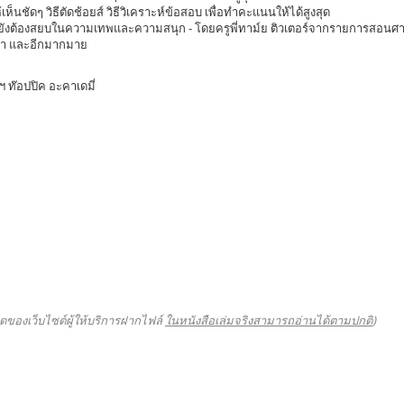
้เห็นชัดๆ วิธีตัดช้อยส์ วิธีวิเคราะห์ข้อสอบ เพื่อทำคะแนนให้ได้สูงสุด
่นยังต้องสยบในความเทพและความสนุก - โดยครูพี่ทาม์ย ติวเตอร์จากรายการสอน
าม่า และอีกมากมาย
ท๊อปปิค อะคาเดมี่
ดของเว็บไซต์ผู้ให้บริการฝากไฟล์
ในหนังสือเล่มจริงสามารถอ่านได้ตามปกติ
)