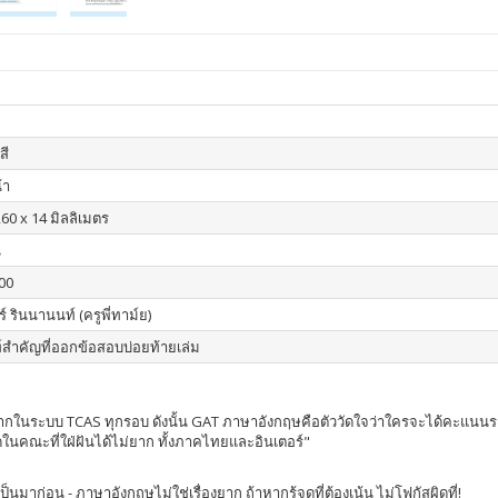
สี
้า
260 x 14 มิลลิเมตร
น
00
ร์ รินนานนท์ (ครูพี่ทาม์ย)
์สำคัญที่ออกข้อสอบบ่อยท้ายเล่ม
งมากในระบบ TCAS ทุกรอบ ดังนั้น GAT ภาษาอังกฤษคือตัววัดใจว่าใครจะได้คะ
นคณะที่ใฝ่ฝันได้ไม่ยาก ทั้งภาคไทยและอินเตอร์"
มาก่อน - ภาษาอังกฤษไม่ใช่เรื่องยาก ถ้าหากรู้จุดที่ต้องเน้น ไม่โฟกัสผิดที่!