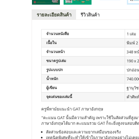
รายละเอียดสินค้า
รีวิวสินค้า
จำนวนหนังสือ
1 เล่ม
เนื้อใน
พิมพ์ 2 
จำนวนหน้า
348 หน
ขนาดรูปเล่ม
190 x 
รูปแบบปก
ปกอ่อ
น้ำหนัก
740.00
ผู้เขียน
ฐานุวัช
จุดเด่นของเล่มนี้
คำศัพท
ครูพี่ทาม์ยแนะนำ GAT ภาษาอังกฤษ
"คะแนน GAT นั้นมีความสำคัญ เพราะใช้ในสัดส่วนที่สู
ภาษาอังกฤษได้มาก คะแนนรวม GAT ก็จะยิ่งสูงจนสอบติดใ
สัดส่วนข้อสอบและความยากเสมือนของจริง
เทคนิคพิเศษที่จะทำให้เข้าใจภาษาอังกฤษอย่างไม่เคยเป็น