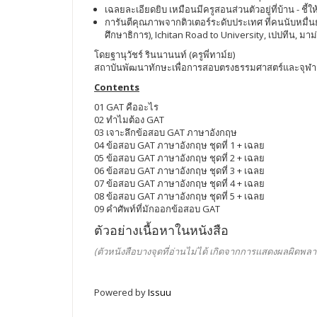
เฉลยละเอียดยิบ เหมือนมีครูสอนส่วนตัวอยู่ที่บ้าน - ชี้ให
การันตีคุณภาพจากติวเตอร์ระดับประเทศ ที่คนนับหมื
ศึกษาธิการ), Ichitan Road to University, เปปทีน, ม
โดยฐานุวัชร์ รินนานนท์ (ครูพี่ทาม์ย)
สถาบันพัฒนาทักษะเพื่อการสอบตรงธรรมศาสตร์และจุฬาฯ 
Contents
01 GAT คืออะไร
02 ทำไมต้อง GAT
03 เจาะลึกข้อสอบ GAT ภาษาอังกฤษ
04 ข้อสอบ GAT ภาษาอังกฤษ ชุดที่ 1 + เฉลย
05 ข้อสอบ GAT ภาษาอังกฤษ ชุดที่ 2 + เฉลย
06 ข้อสอบ GAT ภาษาอังกฤษ ชุดที่ 3 + เฉลย
07 ข้อสอบ GAT ภาษาอังกฤษ ชุดที่ 4 + เฉลย
08 ข้อสอบ GAT ภาษาอังกฤษ ชุดที่ 5 + เฉลย
09 คำศัพท์ที่มักออกข้อสอบ GAT
ตัวอย่างเนื้อหาในหนังสือ
(ตัวหนังสือบางจุดที่อ่านไม่ได้ เกิดจากการแสดงผลผิดพลา
Powered by
Issuu