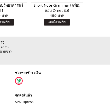
สอบวิทยาศาสตร์
Short Note Grammar เตรียม
Mini Flashc
ป.1
สอบ O-net ป.6
ศัพท์เตรียมส
 บาท
150 บาท
12
ส่รถเข็น
หยิบใส่รถเข็น
หยิบ
่าว
ลดก่อน
มายข่าว
ช่องทางชำระเงิน
จัดส่งสินค้า
SPX Express