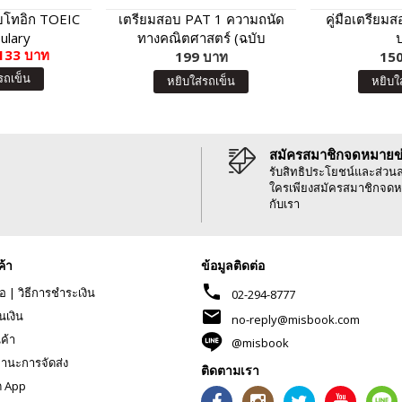
บโทอิก TOEIC
เตรียมสอบ PAT 1 ความถนัด
คู่มือเตรียม
ulary
ทางคณิตศาสตร์ (ฉบับ
133 บาท
199 บาท
ปรับปรุง)
150
รถเข็น
หยิบใส่รถเข็น
หยิบใ
สมัครสมาชิกจดหมายข
รับสิทธิประโยชน์และส่วน
ใครเพียงสมัครสมาชิกจดห
กับเรา
ค้า
ข้อมูลติดต่อ
phone
้อ
|
วิธีการชำระเงิน
02-294-8777
mail
นเงิน
no-reply@misbook.com
นค้า
@misbook
านะการจัดส่ง
ติดตามเรา
ด App