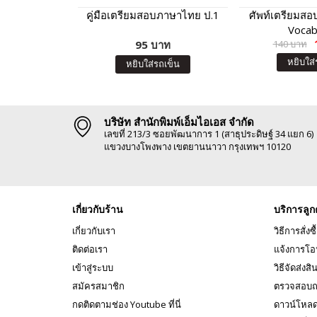
คู่มือเตรียมสอบภาษาไทย ป.1
ศัพท์เตรียมสอ
Vocab
95 บาท
140 บาท
หยิบใส่
หยิบใส่รถเข็น
บริษัท สำนักพิมพ์เอ็มไอเอส จำกัด
เลขที่ 213/3 ซอยพัฒนาการ 1 (สาธุประดิษฐ์ 34 แยก 6)
แขวงบางโพงพาง เขตยานนาวา กรุงเทพฯ 10120
เกี่ยวกับร้าน
บริการลูก
เกี่ยวกับเรา
วิธีการสั่งซื
ติดต่อเรา
แจ้งการโอ
เข้าสู่ระบบ
วิธีจัดส่งสิ
สมัครสมาชิก
ตรวจสอบถ
กดติดตามช่อง Youtube ที่นี่
ดาวน์โหล