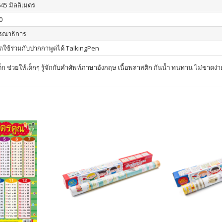
645 มิลลิเมตร
0
รณาธิการ
ใช้ร่วมกับปากกาพูดได้ TalkingPen
ด็ก ช่วยให้เด็กๆ รู้จักกับคำศัพท์ภาษาอังกฤษ เนื้อพลาสติก กันน้ำ ทนทาน ไม่ขาดง่า