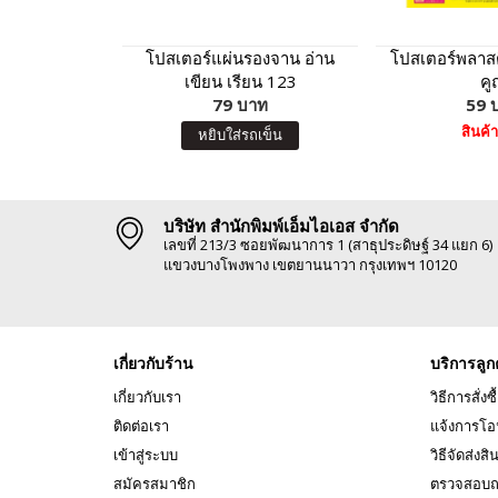
โปสเตอร์แผ่นรองจาน อ่าน
โปสเตอร์พลาสต
เขียน เรียน 123
คู
79 บาท
59 
สินค้
หยิบใส่รถเข็น
บริษัท สำนักพิมพ์เอ็มไอเอส จำกัด
เลขที่ 213/3 ซอยพัฒนาการ 1 (สาธุประดิษฐ์ 34 แยก 6)
แขวงบางโพงพาง เขตยานนาวา กรุงเทพฯ 10120
เกี่ยวกับร้าน
บริการลูก
เกี่ยวกับเรา
วิธีการสั่งซื
ติดต่อเรา
แจ้งการโอ
เข้าสู่ระบบ
วิธีจัดส่งสิ
สมัครสมาชิก
ตรวจสอบถ