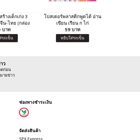
ร้างเด็กเก่ง 3
โปสเตอร์พลาสติกพูดได้ อ่าน
โปสเตอร์พลา
จีน-ไทย (กล่อง
เขียน เรียน ก ไก่
เขียน
 บาท
เงิน)
59 บาท
5
ส่รถเข็น
หยิบใส่รถเข็น
หยิบ
่าว
ลดก่อน
มายข่าว
ช่องทางชำระเงิน
จัดส่งสินค้า
SPX Express