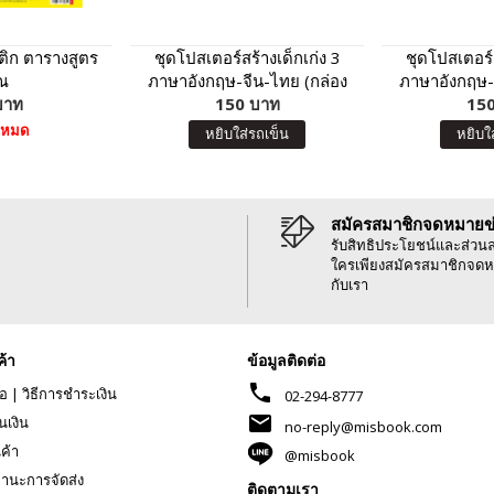
ิก ตารางสูตร
ชุดโปสเตอร์สร้างเด็กเก่ง 3
ชุดโปสเตอร์ส
ณ
ภาษาอังกฤษ-จีน-ไทย (กล่อง
ภาษาอังกฤษ-
บาท
150 บาท
แดง)
150
น้ำ
าหมด
หยิบใส่รถเข็น
หยิบใ
สมัครสมาชิกจดหมายข
รับสิทธิประโยชน์และส่วน
ใครเพียงสมัครสมาชิกจดห
กับเรา
ค้า
ข้อมูลติดต่อ
phone
้อ
|
วิธีการชำระเงิน
02-294-8777
mail
นเงิน
no-reply@misbook.com
นค้า
@misbook
านะการจัดส่ง
ติดตามเรา